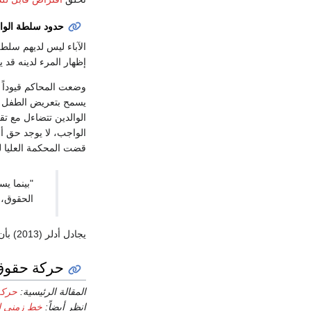
حدود سلطة الوال
الآباء ليس لديهم سلطة
إظهار المرء لدينه قد ي
وضعت المحاكم قيوداً 
يسمح بتعريض الطفل 
الوالدين تتضاءل مع تق
الواجب، لا يوجد حق أ
قضت المحكمة العليا ل
"بينما ي
الحقوق، 
يجادل أدلر (2013) بأن الآباء ليسوا مخولين لمنح موافقة بديلة للختان غير العلاجي للأطفال.
حركة حقوق
المقالة الرئيسية:
حركة
انظر أيضاً:
خط زمني لح