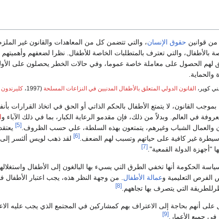
من قوانين
حقوق الإنسان
، والتي تتضمن كل من المعاهدات والقانون غير الملز
صة بالأطفال، والتي تعترف بالمتطلبات الخاصة للأطفال. نظرا لضعفهم وأهميتهم
 لهم الحصول على معاملة خاصة عموما، وفي حالات الخطر يحصلون على الأول
 والحماية.
ني كوپر،
القانون الدولي المتعلق بالأطفال المدنيين في النزاعات المسلحة
(1997،
كليرندون
موجب القانون، لا يتمتع الأطفال بالحكم الذاتي أو الحق في اتخاذ القرارات بأن
وفة في العالم. وبدلاً من ذلك، فإن مقدمو الرعاية الكبار، بما في ذلك الآباء و
ا
[5]
 والعمال الشباب وغيرهم، يتمتعون بهذه السلطة، علي حسب الظروف.
يعتقد
[6]
سيطرة غير كافية على حياتهم وتسبب لهم الضعف.
لقد ذهب لويس ألثسر إلى
[7]
نها "أجهزة الدولة القمعية".
سة الحكومة أنها تخفي الطرق التي يسيء بها البالغون إلى الأطفال واستغلاله
 الفرص التعليمية و
عمالة الأطفال
. من وجهة النظر هذه، يجب اعتبار الأطفال فئة
[8]
ظرللطريقة التي يتصرف بها تجاههم.
 على أنهم بحاجة إلى الاعتراف بهم كمشاركين في المجتمع الذي يجب عليه الا
[9]
في جميع الأعمار.