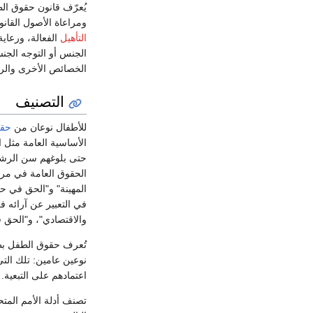
يُعرّف قانون حقوق الط
ومراعاة الأصول القانو
التأهيل
الفعالة، ورعاي
الجنس أو التوجه الجنسي
الخصائص الأخرى والرع
التصنيف
للأطفال نوعان من
حقو
الأساسية العامة مثل 
حتى بلوغهم سن الرشد،
الحقوق العامة في مرحل
المهينة" و"الحق في حم
في التعبير عن آرائه ف
والاقتصادي"، و"الحق ف
تُعرف حقوق الطفل ب
نوعين عامين: تلك الت
اعتمادهم على التبعية.
تصنف أدلة الأمم المتح