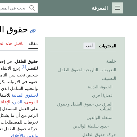
المعرفة
القائمة الرئيسية
حقوق ا
مقالة
ناقش هذه ال
المحتويات
أخف
خلفية
حقوق الطفل
، هي إح
[1]
للقصر.
(يرج الانتبا
التعريفات التاريخية لحقوق الطفل
شخص تحت سن الثامنة 
التصنيف
حقهم في الارتباط بك
الحقوق البدنية
والتعليم الشامل الذي 
لحلقوق المدنية
للأطفا
قضايا أخرى
القومي
،
الدين
،
الإعاقة
الفرق بين حقوق الطفل وحقوق
على العمل المستقل إلى
الشباب
الرغم من أن ما يشكل 
سلطة الوالدين
تعريفات للمصطلحات 
حدود سلطة الوالدين
حركة حقوق الطفل تع
حركة حقوق الطفل
والدين
والأخلاق
.