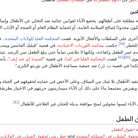
دين
 مطلقة على أطفالهم. يخضع الآباء لقوانين جنائية ضد التخلي عن الأطفال وإسا
كون محدودًا لصالح السلامة العامة، أو لحماية النظام العام أو الصحة أو الآداب 
أخرى على السلطات والأفعال الأبوية. قضت
المحكمة العليا للولايات المتحدة
، ف
[39]
للخطر.
حكمت
محكمة اللوردات الاعتيادية
، في قضية "ڤيليك الخامس وست 
دم عمر الطفل وكفاءته، ولكنها لا تتلاشى تماماً حتى يبلغ الطفل سن الرشد. تن
[41]
[40]
بوي.
قضت
المحكمة العليا في كندا
، في قضية "
السيدة إي ضد إيڤ
"، بأن
كندا في قضية ب. (ر.) ضد جمعية مساعدة الأطفال في تورنتو الكبرى":
ستفيد الأطفال بلا شك من الميثاق، وعلى الأخص في حمايته لحقوقهم في الحياة 
ويفترض مجتمعنا بناءً على ذلك أن الآباء سيمارسون حريتهم في الاختيار بطريقة
[41]
 الطفل
 حقوق الطفل
قوق الشباب في المملكة المتحدة
and
خط زمني لحقوق الشباب في الولايات 