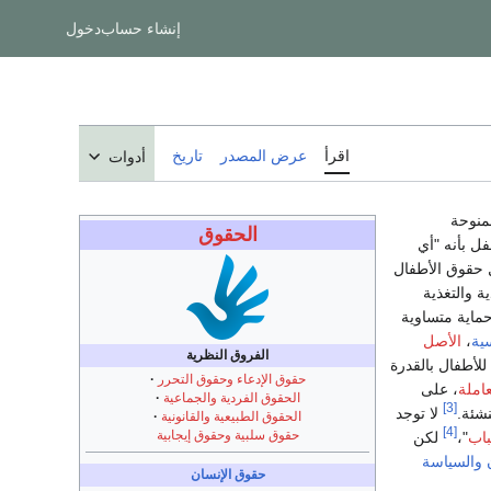
إنشاء حساب
دخول
اقرأ
عرض المصدر
تاريخ
أدوات
ممنوحة
الحقوق
198 الطفل بأنه "أي
حقوق الأطفال
ة والتغذية
حماية متساوية
سية
،
الأصل
الفروق النظرية
لأطفال بالقدرة
حقوق الإدعاء وحقوق التحرر
املة
، على
الحقوق الفردية والجماعية
[3]
شئة.
لا توجد
الحقوق الطبيعية والقانونية
[4]
حقوق سلبية وحقوق إيجابية
باب
"،
لكن
والسياسة
حقوق الإنسان