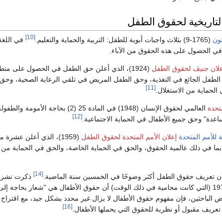
لتاريخية لحقوق الطفل
[10]
تون
(1765-9) بثلاث واجبات أبوية للطفل: التربية والحماية والتعليم.
في اللغة
في الحصول على هذه الحقوق من الآباء.
لان جنيڤ لحقوق الطفل
(1924)، الذي أعلن حق الطفل في الحصول على متط
 الطفل الجائع في التغذية، وحق الطفل المريض في تلقي الرعاية الصحية، وحق ا
[11]
الحماية من الاستغلال.
متحدة
العالمي لحقوق الإنسان (1948) في المادة 25 (2) بحاجة الأمومة 
[12]
اعدة" وحق جميع الأطفال في الحماية الاجتماعية.
 للأمم المتحدة
إعلان الأمم المتحدة لحقوق الطفل
(1959)، الذي أعلن عشرة م
ما في ذلك عالمية الحقوق، والحق في الحماية الخاصة، والحق في الحماية من
[14]
أن تعريف حقوق الطفل أكثر وضوحًا في الخمسين سنة الماضية.
ذكرت نشرة
عام 1973 (التي كانت محامية في ذلك الوقت) أن حقوق الأطفال هي "شعار بحاجة إلى
ض الباحثين، فإن مفهوم حقوق الأطفال لا يزال غير محدد بشكل جيد، مع اقتراح 
[16]
تعريف مقبول أو نظرية للحقوق التي يحملها الأطفال.