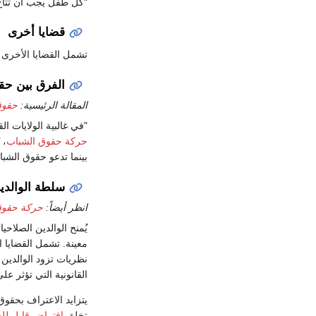
"كل طفل يجب أن تتاح ل
قضايا أخرى
تشمل القضايا الأخرى
الفرق بين ح
المقالة الرئيسية:
حقوق
"في غالبية الولايات ا
حركة حقوق الشباب
، 
بينما تدعو حقوق الشب
سلطة الوالدي
انظر أيضاً:
حركة حقوق 
يُمنح الوالدين الصلاحيا
معينة. تشمل القضايا ا
نظريات تزود الوالدين
القانونية التي تؤثر عل
يتزايد الاعتراف بحقو
تخلق
افتراض قابل ل