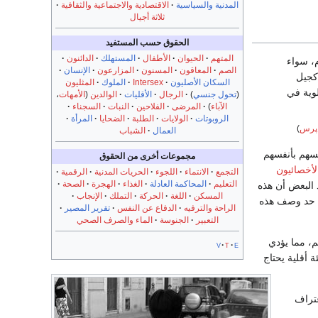
المدنية والسياسية
الاقتصادية والاجتماعية والثقافية
ثلاثة أجيال
الحقوق حسب المستفيد
المتهم
الحيوان
الأطفال
المستهلك
الدائنون
م، سواء
الصم
المعاقون
المسنون
المزارعون
الإنسان
 كجيل
السكان الأصليون
Intersex
الملوك
المثليون
وية في
(
تحول جنسي
)
الرجال
الأقليات
الوالدين
(
الأمهات
،
الآباء
)
المرضى
الفلاحين
النبات
السجناء
الروبوتات
الولايات
الطلبة
الضحايا
المرأة
 پرس
)
العمال
الشباب
فسهم بأنفسهم
مجموعات أخرى من الحقوق
لأخصائيون
التجمع
الانتماء
اللجوء
الحريات المدنية
الرقمية
التعليم
المحاكمة العادلة
الغذاء
الهجرة
الصحة
 البعض أن هذه
المسكن
اللغة
الحركة
التملك
الإنجاب
 حد وصف هذه
الراحة والترفيه
الدفاع عن النفس
تقرير المصير
التعبير
الجنوسة
الماء والصرف الصحي
م، مما يؤدي
v
t
e
 أقلية يحتاج
عتراف