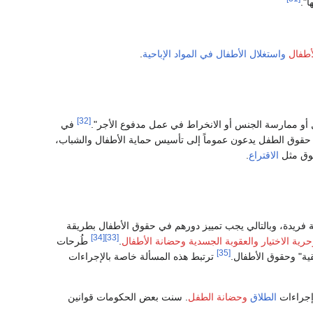
".
أطفال
واستغلال الأطفال في المواد الإباحية
.
[32]
حول أو ممارسة الجنس أو الانخراط في عمل مدفوع الأجر".
في
 حقوق الطفل يدعون عموماً إلى تأسيس حماية الأطفال والشباب،
قوق مثل
الاقتراع
.
 فريدة، وبالتالي يجب تمييز دورهم في حقوق الأطفال بطريقة
[34]
[33]
رية الاختيار
والعقوبة الجسدية
وحضانة الأطفال
.
طُرحات
[35]
ية" وحقوق الأطفال.
ترتبط هذه المسألة خاصة بالإجراءات
جراءات
الطلاق
وحضانة الطفل
. سنت بعض الحكومات قوانين