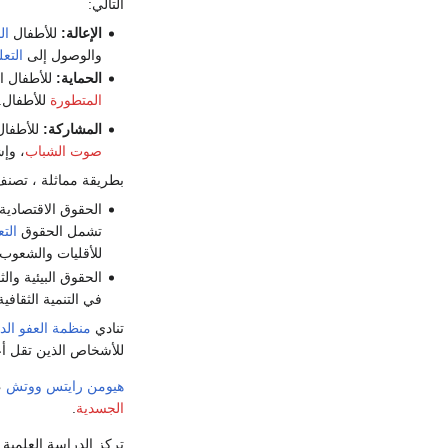
التالي:
الإعالة:
للأطفال
ال
والوصول إلى
التعل
الحماية:
للأطفال ا
المتطورة
للأطفال.
المشاركة:
للأطفا
صوت الشباب
، وإ
بطريقة مماثلة ، تصن
الحقوق الاقتصادية 
تشمل الحقوق
التع
للأقليات والشعوب 
الحقوق البيئية والثق
في التنمية الثقافي
تنادي
منظمة العفو الدو
للأشخاص الذين تقل أعمارهم عن 21
هيومن رايتس ووتش
،
الجسدية
.
تركز الدراسة العلمية