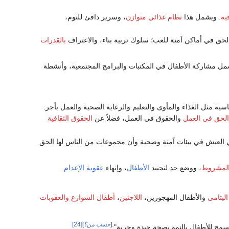
يه
. ويشمل هذا
نظام غذائي متوازن
، وسرير دافئ للنوم،
الحق في أماكن آمنة للعب؛ سلوك تربية بناء، والاعتراف
بالقدرات
شمل مشاركة الأطفال في المكتبات والبرامج المجتمعية، وأنشطة
ساسية مثل الغذاء والمأوى والتعليم والرعاية الصحية والعمل بأجر.
الحق في العمل
والحقوق في العمل، فضلاً عن
الحقوق الثقافية
العيش في بيئات آمنة وصحية وأن مجموعات من الناس لها الحق
 المشروط
، ووضع حد لتجنيد
الأطفال
، وإنهاء
عقوبة الإعدام
اليتامى
والأطفال المهجورين،
اللاجئين
،
أطفال الشوارع
والعقوبات
[
حسب من؟
]
[24]
سمح للأطفال بالنمو بصحة جيدة وحرية":