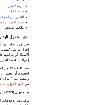
حرية التعبير
حرية الفكر
التحرر من الخوف
حرية الاختيار
والح
ملكية جسدهم
الحقوق البدني
حدد تقرير صادر عن لجن
إجراءات مثل "تشويه ال
الأطفال أو إكراههم عل
إجراءات عديدة لتعزيز 
تحث الما
الجسدي أو العقلي أو ال
وعلقت على "التزام جم
من
العهد الدولي الخا
يدعو نيويل (1993) إلى أن "... الضغط من أجل حماية السلامة الجسدية للأطفال يجب أن يكون جزءاً لا يتجزأ من الضغط من أجل حقوق جميع الأطفال".
تؤكد لجنة الأخلاقيات الحيو