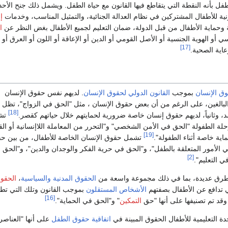
فل بأنه النقطة التي يتقاطع فيها القانون مع حياة الطفل. ويشمل ذلك جنح الأح
نية للأطفال المشتركين في نظام العدالة الجنائية، والتمثيل المناسب، وخدمات
إ
ة وحماية الأطفال من قبل الدولة، ضمان التعليم لجميع الأطفال بغض النظر عن
ا
 أو الهوية الجنسية أو الأصل القومي أو الدين أو الإعاقة أو اللون أو العرق أو
[17]
اية الصحية.
ق الإنسان
بموجب
القانون الدولي لحقوق الإنسان
. لديهم نفس حقوق الإنسان
البالغين، على الرغم من أن بعض حقوق الإنسان ، مثل "الحق في الزواج"، تظل ك
[18]
 وثانياً، لديهم حقوق إنسان خاصة ضرورية لحمايتهم خلال حياتهم كقصر.
تش
ة الطفولة "الحق في الأمن الشخصي" و"التحرر من المعاملة اللاإنسانية أو الق
[19]
اية خاصة أثناء الطفولة".
تشمل حقوق الإنسان الخاصة للأطفال، من بين حق
ي الأمور المتعلقة بالطفل"، و"الحق في حرية الفكر والوجدان والدين"، و"الحق
[2]
ي التعليم".
طرق عديدة، بما في ذلك مجموعة واسعة من
الحقوق المدنية والسياسية
،
الحقوق
ي تدافع عن الأطفال بصفتهم
الأشخاص المستقلون
بموجب القانون وتلك التي تطا
[16]
 وقد تم تصنيفها على أنها "حق
التمكين
" و"الحق في الحماية".
دة التعليمية للأطفال الحقوق المبينة في
اتفاقية حقوق الطفل
على أنها "العناصر 