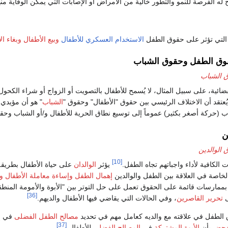
ه الفرصة للنمو والتطور خالية من الأمراض أو الإصابات التي يمكن الوقاية منها
 التي تؤثر على حقوق الطفل
الاستخدام العسكري للأطفال
وبيع الأطفال
وبغاء ال
قوق الطفل وحقوق الشباب
 الشباب
لقضائية، على سبيل المثال، لا يُسمح للأطفال بالتصويت أو الزواج أو شراء الك
يُعتقد أن الاختلاف الرئيسي بين حقوق "الأطفال" وحقوق "
الشباب
" هو أن مؤيدي
اب (حركة أصغر بكثير) عموماً إلى توسيع نطاق الحرية للأطفال و/أو الشباب وح
ن
الوالدين
[10]
ت الكافية لأداء واجباتهم تجاه الطفل.
يؤثر
الوالدان
على حياة الأطفال بطريقة
لخاصة في العلاقة بين الطفل والوالدين
إهمال الطفل
وإساءة معاملة الأطفال
وح
 بممارسات قائمة على الحقوق تعمل على حل التوتر بين "الأبوة والأمومة المنطق
[36]
ى
تحرير القاصرين
، وفي الحالات التي يقاضي فيها الأطفال والديهم.
ق الطفل في علاقته مع والديه كعامل مهم في تحديد
مصالح الطفل الفضلى
في إ
[37]
لدحض
بأن
الأبوة المشتركة
في
المصالح الفضلى
للأطفال.