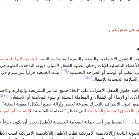
ق في صنع القرار
ة
ة الشؤون الاجتماعية والصحة والتنمية المستدامة التابعة
للجمعية البرلمانية ل
أعضاء التناسلية للإناث وختان الصبية الصغار لأسباب دينية، التدخلات الطبية ف
[25]
ى الثقب أو الوشم أو الجراحة التجميلية".
[26]
السلامة الجسدية للأطفال.
دة 19 من اتفاقية حقوق الطفل الأطراف على "اتخاذ جميع التدابير التشريعية والإدارية 
[27]
أذى أو الإيذاء أو الإهمال أو المعاملة السيئة أو سوء المعاملة أو الاستغلال".
ت
[28]
يع الدول الأطراف بالتحرك بسرعة لحظر وإزالة جميع أشكال العقوبة البدنية".
ص بالحقوق المدنية والسياسية
التي تحظر "المعاملة القاسية
اللاإنسانية أو المهينة
ية التابعة [[الأكاديمية الأمريكية لطب الأطفال|للأكاديمية الأمريكية لطب الأطفال] (AAP) (1997)، 