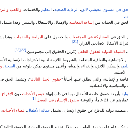
حق في مستوى معيشي لائق
،
الرعاية الصحية
،
التعليم
والخدمات،
واللعب
والترف
يم
.
لحق في الحماية من
إساءة المعاملة
والإهمال والاستغلال والتمييز. وهذا يشمل 
ل الحق في
المشاركة في المجتمعات
والحصول على
البرامج والخدمات
. وهذا ي
[21]
شراك الأطفال كصانعي القرار.
[23]
[22]
ف
الشبكة الدولية لحقوق الطفل
(كرين) الحقوق إلى مجموعتين:
والاجتماعية والثقافية المتعلقة بالشروط اللازمة لتلبية الاحتياجات الإنسانية الأ
ليم
، والسكن اللائق، والغذاء، والمياه، وأعلى مستوى يمكن بلوغه من
الصحة
،
و
الأصلية.
افية والإنمائية، والتي يطلق عليها أحياناً "
حقوق الجيل الثالث
"، وتشمل الحق في 
ة والسياسية والاقتصادية.
لية
بأربعة حقوق خاصة للأطفال، بما في ذلك إنهاء
حبس الأحداث
دون
الإفراج
[1]
 عاماً، والتوعية
بحقوق الإنسان في الفصل
.
 منظمة دولية للدفاع عن حقوق الإنسان، تشمل
عمالة الأطفال
،
قضاء الأحداث
،
 بشكل عام على حقوق الطفل من خلال تحديد الحقوق الفردية. الحقوق التالية "ت