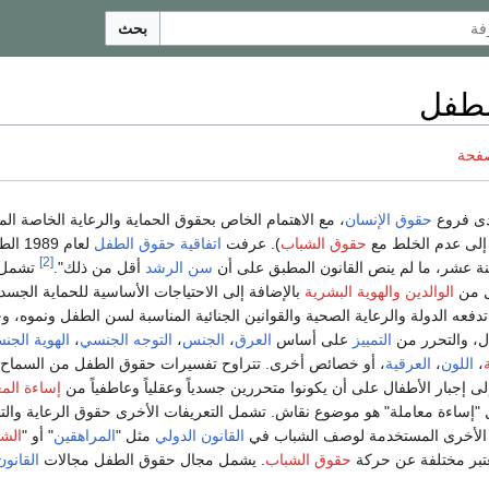
بحث
لطفل
صفحة
دى فروع
حقوق الإنسان
، مع الاهتمام الخاص بحقوق الحماية والرعاية الخاصة ال
ه إلى عدم الخلط مع
حقوق الشباب
). عرفت
اتفاقية حقوق الطفل
لعام 9
[2]
عشر، ما لم ينص القانون المطبق على أن
سن الرشد
أقل من ذلك".
تشمل 
ل من
الوالدين
والهوية البشرية
بالإضافة إلى الاحتياجات الأساسية للحماية الجسدي
تدفعه الدولة والرعاية الصحية والقوانين الجنائية المناسبة لسن الطفل ونموه، و
ل، والتحرر من
التمييز
على أساس
العرق
،
الجنس
،
التوجه الجنسي
،
الهوية الجن
،
اللون
،
العرقية
، أو خصائص أخرى. تتراوح تفسيرات حقوق الطفل من السماح ل
 إجبار الأطفال على أن يكونوا متحررين جسدياً وعقلياً وعاطفياً من
إساءة المع
"إساءة معاملة" هو موضوع نقاش. تشمل التعريفات الأخرى حقوق الرعاية والتن
الأخرى المستخدمة لوصف الشباب في
القانون الدولي
مثل "
المراهقين
" أو "
الش
تبر مختلفة عن حركة
حقوق الشباب
. يشمل مجال حقوق الطفل مجالات
القانون