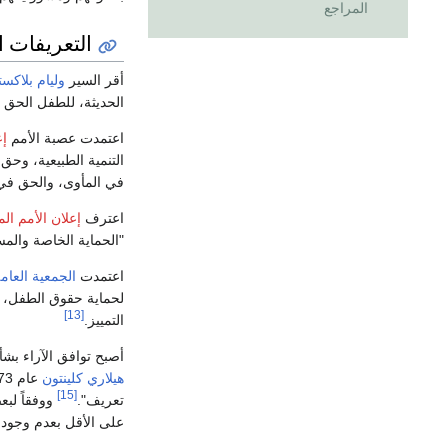
المراجع
التعريفات ا
أقر السير
وليام بلاكس
الحديثة، للطفل الحق 
اعتمدت عصبة الأمم
إع
التنمية الطبيعية، وحق
في المأوى، والحق في 
اعترف
إعلان الأمم ال
"الحماية الخاصة والمس
اعتمدت
الجمعية العامة
لحماية حقوق الطفل، ب
[13]
التمييز.
أصبح توافق الآراء بش
هيلاري كلينتون
[15]
تعريف".
ووفقاً لبع
على الأقل بعدم وجود 