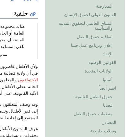
المعارضة
خلفية
القانون الدولي لحقوق الإنسان
الميثاق العالمي للحقوق المدنية
هناك مجموعة 
والسياسية
العامة أو الخا
اتفاقية حقوق الطفل
المستقبل، يحق
إعلان وبرنامج عمل ڤيينا
تلقي المساعدة
الإنفاذ
—
ج
القوانين الوطنية
ولأن الأطفال قاصرون ب
الولايات المتحدة
في أي ولاية قضائية معر
ألمانيا
الاجتماعيون
والمعلمون
الحالة تعطي الأطفال 
انظر أيضاً
الآلية القانونية، على أ
حقوق الطفل العالمية
وقد وصف المعلقون سيا
قضايا
إلى فقر الأطفال ونقص
منظمات حقوق الطفل
المجتمع إلى إعادة الن
المصادر
عرف الباحثون الأطفال
وصلات خارجية
بحقوقهم ومسؤولياتهم 