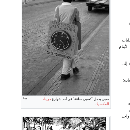
لبات
لأيتام
والطفولة إلى
بادئ
صبي يعمل "كصبي ساعة" في أحد شوارع
مريدا،
المكسيك
.
واحد