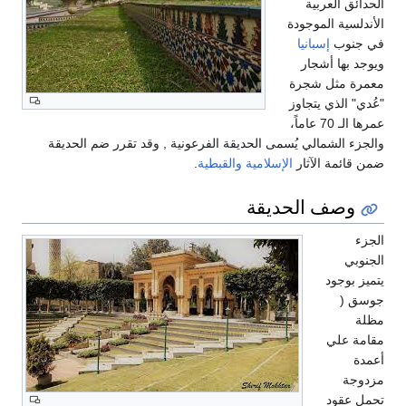
الحدائق العربية
الأندلسية الموجودة
في جنوب
إسبانيا
ويوجد بها أشجار
معمرة مثل شجرة
"عُدي" الذي يتجاوز
عمرها الـ 70 عاماً،
والجزء الشمالي يُسمى الحديقة الفرعونية , وقد تقرر ضم الحديقة
ضمن قائمة الآثار
الإسلامية
والقبطية
.
وصف الحديقة
الجزء
الجنوبي
يتميز بوجود
جوسق (
مظلة
مقامة علي
أعمدة
مزدوجة
تحمل عقود