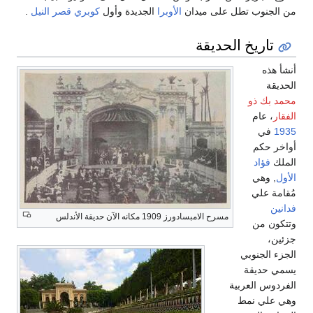
من الجنوب تطل على ميدان
الأوبرا
الجديدة وأول
كوبري قصر النيل
.
تاريخ الحديقة
أنشأ هذه
الحديقة
محمد بك ذو
الفقار
، عام
1935
في
أواخر حكم
الملك
فؤاد
الأول
, وهي
مُقامة علي
فدانين
مسرح الامبسادورز 1909 مكانه الآن حديقة الأندلس
وتتكون من
جزئين،
الجزء الجنوبي
يسمي حديقة
الفردوس العربية
وهي علي نمط