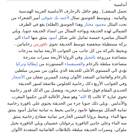
أندلسية
تحمل السقف) , وهو حافل بالزخارف الأندلسية العربية الهندسية
والنباتية , ويتوسط الجوسق تمثال
لأحمد بك شوقي
أمير الشعراء من
نحت المثال
محمود مختار
وهذا الجوسق (الظلة) يقع في الطرف
الشمالي لهذه الحديقة ويواجه التمثال من امتداد الحديقة جنوبا، ويلي
التمثال مباشرة خمسة تماثيل علي شكل
أسود
ينبثق منها
الماء
الي
بركة مستطيلة منخفضة تتوسط الحديقة تحوي
نافورتين
رخاماتين ،
ويحيط بالبركة من كل جانب من الجوانب الأربعة ثمانية مدرجات
متصاعدة مزروعة
بالنجيل
وفي الزوايا الأربعة ممرات متدرجة
متصاعدة مبلطة بالرخام
والفسيفساء
المستوردة من
إيطاليا
وتركيا
تؤدي الي المستوي الأعلى للحديقة الذي يتكون من ممرين مبلطين
بالرخام والقاشاني المتعدد الألوان ويحدد الممرين صفان من
الأشجار
وفي الجوانب الأربع دكك رخامية للجلوس ملاصقة لسور الحديقة
الحديدي المقام فوق جلسات حجرية، ويفصل بين الدكك قدور رخامية
تحوي عبارة "لا غالب إلا
الله
" وهو شعار الأغالبة الذين حكموا المغرب
والأندلس . ويلي ذلك جنوبا جزء من الحديقة يحتوي علي نافورة رخامية
ثمانية الشكل يتوسطها عامود رخامي يحيط به ثمانية تماثيل أسود ينبثق
منها الماء. ويحيط بزوايا المثمن الخارجي ثمانية ضفادع رخامية ينبثق
منه الماء وعلي جانبي النافورة برجولتان خشبيتان ويلي النافورة نخيل
ملوكي، وممرات الحديقة مبلطة بالبلاطات القاشانية المتعددة الألوان.