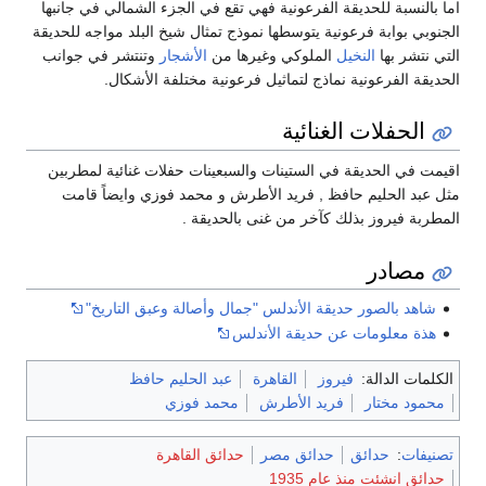
اما بالنسبة للحديقة الفرعونية فهي تقع في الجزء الشمالي في جانبها
الجنوبي بوابة فرعونية يتوسطها نموذج تمثال شيخ البلد مواجه للحديقة
التي نتشر بها
النخيل
الملوكي وغيرها من
الأشجار
وتنتشر في جوانب
الحديقة الفرعونية نماذج لتماثيل فرعونية مختلفة الأشكال.
الحفلات الغنائية
اقيمت في الحديقة في الستينات والسبعينات حفلات غنائية لمطربين
مثل عبد الحليم حافظ , فريد الأطرش و محمد فوزي وايضاً قامت
المطربة فيروز بذلك كآخر من غنى بالحديقة .
مصادر
شاهد بالصور حديقة الأندلس "جمال وأصالة وعبق التاريخ"
هذة معلومات عن حديقة الأندلس
الكلمات الدالة:
فيروز
القاهرة
عبد الحليم حافظ
محمود مختار
فريد الأطرش
محمد فوزي
تصنيفات
:
حدائق
حدائق مصر
حدائق القاهرة
حدائق انشئت منذ عام 1935