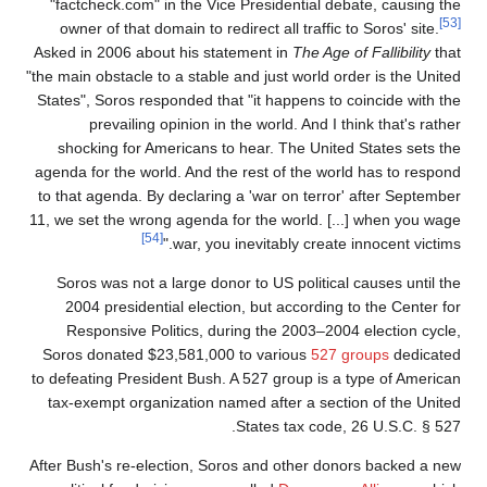
"factcheck.com" in the Vice Presidential debate, causing the
[53]
owner of that domain to redirect all traffic to Soros' site.
Asked in 2006 about his statement in
The Age of Fallibility
that
"the main obstacle to a stable and just world order is the United
States", Soros responded that "it happens to coincide with the
prevailing opinion in the world. And I think that's rather
shocking for Americans to hear. The United States sets the
agenda for the world. And the rest of the world has to respond
to that agenda. By declaring a 'war on terror' after September
11, we set the wrong agenda for the world. [...] when you wage
[54]
war, you inevitably create innocent victims."
Soros was not a large donor to US political causes until the
2004 presidential election, but according to the Center for
Responsive Politics, during the 2003–2004 election cycle,
Soros donated $23,581,000 to various
527 groups
dedicated
to defeating President Bush. A 527 group is a type of American
tax-exempt organization named after a section of the United
States tax code, 26 U.S.C. § 527.
After Bush's re-election, Soros and other donors backed a new