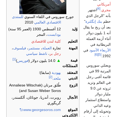
أمريكاني
[4]
مجري
.
اشتهر
بأنه "الرجل الذي
جورج سوروس في اللقاء السنوي
للمنتدى
حطم
بنك إنگلترة
"
الاقتصادي العالمي
2010
بعد أن ربح ما يقال
وُلـِد
12 أغسطس 1930
(العمر 95 سنة)
أنه 1 بليون دولار
بودابست
، المجر
أثناء أزمة العملة
التعليم
كلية لندن للاقتصادي
البريطانية في
المهنة
تجارة
العملة
،
مستثمر
،
فيلسوف
،
الأربعاء الأسود
في
رجل بر
،
ناشط سياسي
[6]
[5]
1992.
[1]
▲
قيمة
14.0 بليون دولار (
فوربس
)
ويعتلي سوروس
الممتلكات
المرتبة 99 في
المعتقد
يهودية
(سابقا)؛
قائمة أغنى رجل
[2]
الديني
ملحد
.
في العالم وتزيد
الزوج
طُلق مرتان (Annaliese Witschak
ثروته عن 9.0
and Susan Weber Soros)
مليار دولار
الأنجال
روبرت، أندريا، جوناثان، ألكسندر،
واستطاع استثمار
گريگوري
وعيه الذاتي
الموقع
www.georgesoros.com
وتحويله إلى أرقام
الإلكتروني