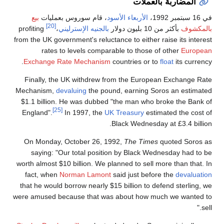
المضاربة بالعملات
في 16 سبتمبر 1992،
الأربعاء الأسود
، قام سوروس بعمليات
بيع
[20]
بالمكشوف
بأكثر من 10 بليون دولار
بالجنيه الإسترليني
،
profiting
from the UK government's reluctance to either raise its interest
rates to levels comparable to those of other
European
Exchange Rate Mechanism
countries or to
float
its currency.
Finally, the UK withdrew from the European Exchange Rate
Mechanism,
devaluing
the pound, earning Soros an estimated
$1.1 billion. He was dubbed "the man who broke the Bank of
[25]
England".
In 1997, the
UK Treasury
estimated the cost of
Black Wednesday at £3.4 billion.
On Monday, October 26, 1992,
The Times
quoted Soros as
saying: "Our total position by Black Wednesday had to be
worth almost $10 billion. We planned to sell more than that. In
fact, when
Norman Lamont
said just before the
devaluation
that he would borrow nearly $15 billion to defend sterling, we
were amused because that was about how much we wanted to
sell."