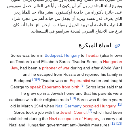
ويتبرع لبناء المتاحف, بل آثر أن يكون له رأياً في العالم. حصل سوروس
على جائزة دكتوراه من جامعة أوكسفورد. يعتبر مثالا حيا للملياردير
الذي يعرف قدر نفسه ويريد أن يجعل من حياته أهم من مجرد شراء
الطائرات الخاصة أو تربية الخيول وسباقات الهجن الخ. علما أنه كان
تبرع ضد الاجتياح الصربي لمدينة سراييفو في التسعينات.
الحياة المبكرة
Soros was born in
Budapest
,
Hungary
to
Tivadar
(also known
as Teodoro) and Elizabeth Soros. Tivadar Soros, a
Hungarian
Jew
, had been a
prisoner of war
during and after World War I
until he escaped from Russia and rejoined his family in
[7]
[8]
Budapest.
Tivadar was an
Esperantist
writer and taught
[9]
George to
speak Esperanto from birth
.
Soros later said that
he grew up in a Jewish home and that his parents were
[10]
cautious with their religious roots.
Soros was thirteen years
[11]
old in March 1944 when
Nazi Germany
occupied Hungary
.
[7]
Soros took a job with the
Jewish Council
,
which had been
established during the
Nazi occupation of Hungary
, to carry out
[12]
[13]
Nazi and Hungarian government anti-Jewish measures.