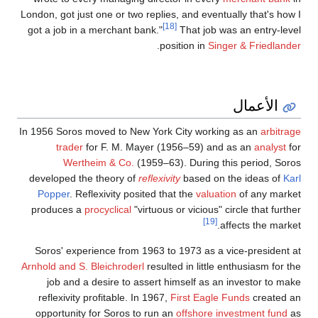
London, got just one or two replies, and eventually that's how I
[18]
got a job in a merchant bank."
That job was an entry-level
.
position in
Singer & Friedlander
الأعمال
In 1956 Soros moved to New York City working as an
arbitrage
trader
for F. M. Mayer (1956–59) and as an
analyst
for
Wertheim & Co.
(1959–63). During this period, Soros
developed the theory of
reflexivity
based on the ideas of
Karl
Popper
. Reflexivity posited that the
valuation
of any market
produces a
procyclical
"virtuous or vicious" circle that further
[19]
affects the market.
Soros' experience from 1963 to 1973 as a vice-president at
Arnhold and S. Bleichroderl
resulted in little enthusiasm for the
job and a desire to assert himself as an investor to make
reflexivity profitable. In 1967,
First Eagle Funds
created an
opportunity for Soros to run an
offshore investment fund
as