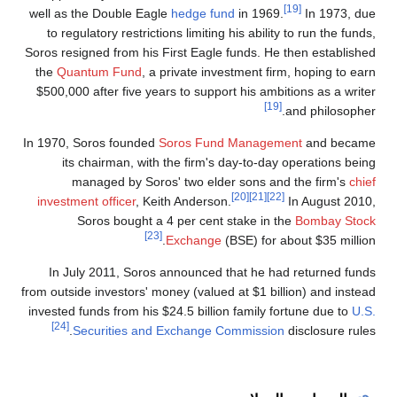
[19]
well as the Double Eagle
hedge fund
in 1969.
In 1973, due
to regulatory restrictions limiting his ability to run the funds,
Soros resigned from his First Eagle funds. He then established
the
Quantum Fund
, a private investment firm, hoping to earn
$500,000 after five years to support his ambitions as a writer
[19]
and philosopher.
In 1970, Soros founded
Soros Fund Management
and became
its chairman, with the firm's day-to-day operations being
managed by Soros' two elder sons and the firm's
chief
[20]
[21]
[22]
investment officer
, Keith Anderson.
In August 2010,
Soros bought a 4 per cent stake in the
Bombay Stock
[23]
Exchange
(BSE) for about $35 million.
In July 2011, Soros announced that he had returned funds
from outside investors' money (valued at $1 billion) and instead
invested funds from his $24.5 billion family fortune due to
U.S.
[24]
Securities and Exchange Commission
disclosure rules.