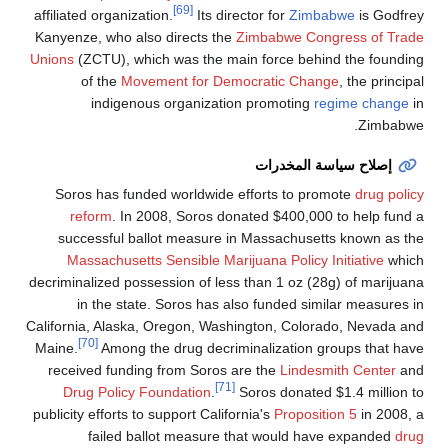
[69]
affiliated organization.
Its director for
Zimbabwe
is Godfrey
Kanyenze, who also directs the
Zimbabwe Congress of Trade
Unions
(ZCTU), which was the main force behind the founding
of the
Movement for Democratic Change
, the principal
indigenous organization promoting
regime change
in
Zimbabwe.
إصلاح سياسة المخدرات
Soros has funded worldwide efforts to promote
drug policy
reform
. In 2008, Soros donated $400,000 to help fund a
successful ballot measure in Massachusetts known as the
Massachusetts Sensible Marijuana Policy Initiative
which
decriminalized possession of less than 1 oz (28g) of marijuana
in the state. Soros has also funded similar measures in
California, Alaska, Oregon, Washington, Colorado, Nevada and
[70]
Maine.
Among the drug decriminalization groups that have
received funding from Soros are the
Lindesmith Center
and
[71]
Drug Policy Foundation
.
Soros donated $1.4 million to
publicity efforts to support California's
Proposition 5
in 2008, a
failed ballot measure that would have expanded
drug