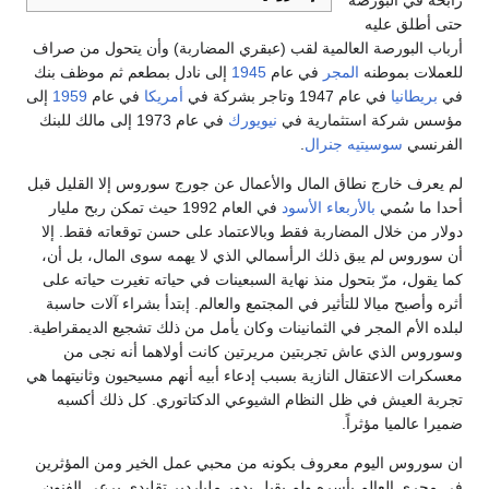
رابحة في البورصة
حتى أطلق عليه
أرباب البورصة العالمية لقب (عبقري المضاربة) وأن يتحول من صراف
للعملات بموطنه
المجر
في عام
1945
إلى نادل بمطعم ثم موظف بنك
في
بريطانيا
في عام 1947 وتاجر بشركة في
أمريكا
في عام
1959
إلى
مؤسس شركة استثمارية في
نيويورك
في عام 1973 إلى مالك للبنك
الفرنسي
سوسيتيه جنرال
.
لم يعرف خارج نطاق المال والأعمال عن جورج سوروس إلا القليل قبل
أحدا ما سُمي
بالأربعاء الأسود
في العام 1992 حيث تمكن ربح مليار
دولار من خلال المضاربة فقط وبالاعتماد على حسن توقعاته فقط. إلا
أن سوروس لم يبق ذلك الرأسمالي الذي لا يهمه سوى المال، بل أن،
كما يقول، مرّ بتحول منذ نهاية السبعينات في حياته تغيرت حياته على
أثره وأصبح ميالا للتأثير في المجتمع والعالم. إبتدأ بشراء آلات حاسبة
لبلده الأم المجر في الثمانينات وكان يأمل من ذلك تشجيع الديمقراطية.
وسوروس الذي عاش تجربتين مريرتين كانت أولاهما أنه نجى من
معسكرات الاعتقال النازية بسبب إدعاء أبيه أنهم مسيحيون وثانيتهما هي
تجربة العيش في ظل النظام الشيوعي الدكتاتوري. كل ذلك أكسبه
ضميرا عالميا مؤثراً.
ان سوروس اليوم معروف بكونه من محبي عمل الخير ومن المؤثرين
في مجرى العالم بأسره ولم يقبل بدور ملياردير تقليدي يرعى الفنون