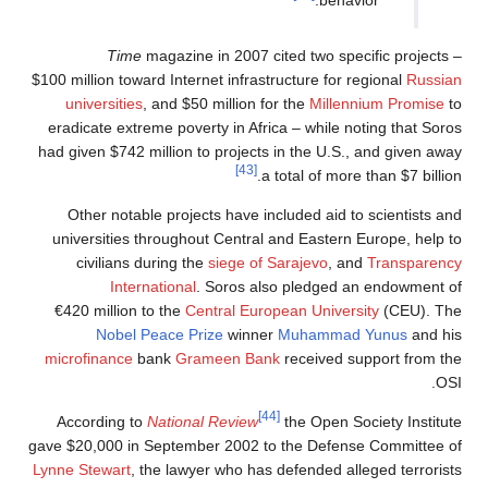
Time
magazine in 2007 cited two specific projects –
$100 million toward Internet infrastructure for regional
Russian
universities
, and $50 million for the
Millennium Promise
to
eradicate extreme poverty in Africa – while noting that Soros
had given $742 million to projects in the U.S., and given away
[43]
a total of more than $7 billion.
Other notable projects have included aid to scientists and
universities throughout Central and Eastern Europe, help to
civilians during the
siege of Sarajevo
, and
Transparency
International
. Soros also pledged an endowment of
€420 million to the
Central European University
(CEU). The
Nobel Peace Prize
winner
Muhammad Yunus
and his
microfinance
bank
Grameen Bank
received support from the
OSI.
[44]
According to
National Review
the Open Society Institute
gave $20,000 in September 2002 to the Defense Committee of
Lynne Stewart
, the lawyer who has defended alleged terrorists