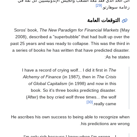
الى الحد الذي فقد معه الشعب والجيش الإندونيسيين كل ثقة في
[29]
زعامة سوهارتو.
التوقعات العامة
Soros' book,
The New Paradigm for Financial Markets
(May
2008), described a "superbubble" that had built up over the
past 25 years and was ready to collapse. This was the third in
a series of books he has written that have predicted disaster.
As he states:
I have a record of crying wolf... I did it first in
The
Alchemy of Finance
(in 1987), then in
The Crisis
of Global Capitalism
(in 1998) and now in this
book. So it's three books predicting disaster.
(After) the boy cried wolf three times... the wolf
[30]
really came.
He ascribes his own success to being able to recognize when
his predictions are wrong.
I'm only rich because I know when I'm wrong... I