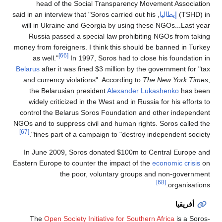
head of the Social Transparency Movement Association
(TSHD) in
إيطاليا
, said in an interview that "Soros carried out his
will in Ukraine and Georgia by using these NGOs...Last year
Russia passed a special law prohibiting NGOs from taking
money from foreigners. I think this should be banned in Turkey
[66]
as well."
In 1997, Soros had to close his foundation in
Belarus
after it was fined $3 million by the government for "tax
and currency violations". According to
The New York Times
,
the Belarusian president
Alexander Lukashenko
has been
widely criticized in the West and in Russia for his efforts to
control the Belarus Soros Foundation and other independent
NGOs and to suppress civil and human rights. Soros called the
[67]
fines part of a campaign to "destroy independent society".
In June 2009, Soros donated $100m to Central Europe and
Eastern Europe to counter the impact of the
economic crisis
on
the poor, voluntary groups and non-government
[68]
organisations.
أفريقيا
The
Open Society Initiative for Southern Africa
is a Soros-