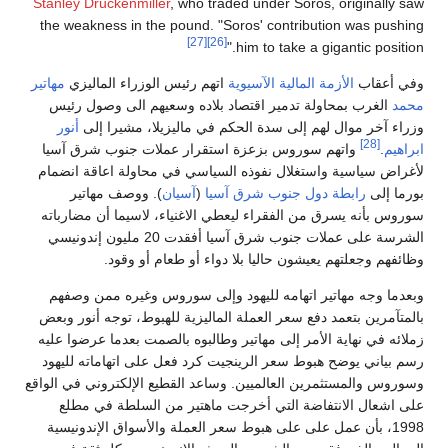
Stanley Druckenmiller
, who traded under Soros, originally saw
the weakness in the pound. "Soros' contribution was pushing
[27]
[26]
him to take a gigantic position."
وفي أعقاب
الأزمة المالية الآسيوية
اتهم رئيس الوزراء الماليزي
مهاتير
محمد
الغرب بمحاولة تدمير اقتصاد بلاده وسعيهم الى وصول رئيس
وزراء آخر موال لهم إلى سدة الحكم في ماليزيلا، مشيرا إلى
أنور
[28]
ابراهيم
.
واتهم سوروس بزعزة استقرار عملات جنوب شرق آسيا
لأغراض سياسية واستغلال نفوذه السياسي في محاولة اعاقة انضمام
بورما إلى
رابطة دول جنوب شرق آسيا
(
آسيان
). ووصف مهاتير
سوروس بأنه يسرق من الفقراء ليعطي الاغنياء، لاسيما أن مضارباته
الشرسة على عملات جنوب شرق آسيا أفقدت 20 مليون إندونيسي
وظائفهم وجعلتهم يعيشون حاليا بلا دواء أو طعام أو وقود.
وبعدما وجه مهاتير اتهامه لليهود وإلى سوروس وغيره ممن وصفهم
بالمتآمرين بتعمد دفع سعر العملة الماليزية للهبوط، توجه أنور وبعض
زملائه في نهاية الأمر إلى مهاتير وطالبوه بالصمت بعدما عرضوا عليه
رسم بياني يوضح هبوط سعر الرينجيت كرد فعل على اتهاماته لليهود
وسوروس والمستثمرين العالميين. وساعد القطيع الإلكتروني في الواقع
على اشعال الانتفاضة التي أخرجت ماهتير من السلطة في مطلع
1998، بأن عمل على على هبوط سعر العملة والأسواق الإندونيسية