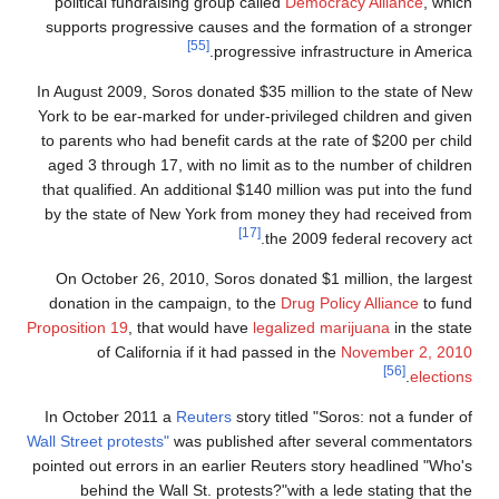
political fundraising group called
Democracy Alliance
, which
supports progressive causes and the formation of a stronger
[55]
progressive infrastructure in America.
In August 2009, Soros donated $35 million to the state of New
York to be ear-marked for under-privileged children and given
to parents who had benefit cards at the rate of $200 per child
aged 3 through 17, with no limit as to the number of children
that qualified. An additional $140 million was put into the fund
by the state of New York from money they had received from
[17]
the 2009 federal recovery act.
On October 26, 2010, Soros donated $1 million, the largest
donation in the campaign, to the
Drug Policy Alliance
to fund
Proposition 19
, that would have
legalized marijuana
in the state
of California if it had passed in the
November 2, 2010
[56]
.
elections
In October 2011 a
Reuters
story titled "Soros: not a funder of
Wall Street protests"
was published after several commentators
pointed out errors in an earlier Reuters story headlined "Who's
behind the Wall St. protests?"with a lede stating that the