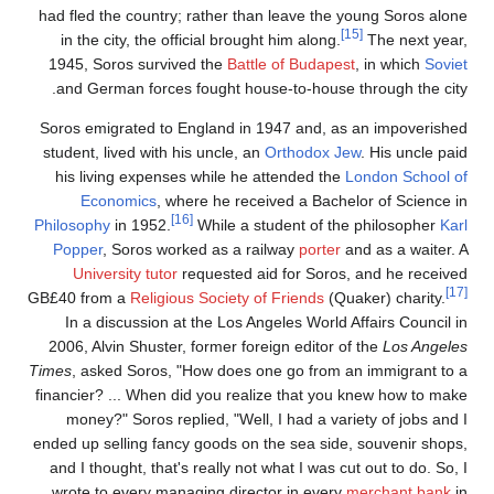
had fled the country; rather than leave the young Soros alone
[15]
in the city, the official brought him along.
The next year,
1945, Soros survived the
Battle of Budapest
, in which
Soviet
and German forces fought house-to-house through the city.
Soros emigrated to England in 1947 and, as an impoverished
student, lived with his uncle, an
Orthodox Jew
. His uncle paid
his living expenses while he attended the
London School of
Economics
, where he received a Bachelor of Science in
[16]
Philosophy
in 1952.
While a student of the philosopher
Karl
Popper
, Soros worked as a railway
porter
and as a waiter. A
University tutor
requested aid for Soros, and he received
[17]
GB£
40
from a
Religious Society of Friends
(Quaker) charity.
In a discussion at the Los Angeles World Affairs Council in
2006, Alvin Shuster, former foreign editor of the
Los Angeles
Times
, asked Soros, "How does one go from an immigrant to a
financier? ... When did you realize that you knew how to make
money?" Soros replied, "Well, I had a variety of jobs and I
ended up selling fancy goods on the sea side, souvenir shops,
and I thought, that's really not what I was cut out to do. So, I
wrote to every managing director in every
merchant bank
in