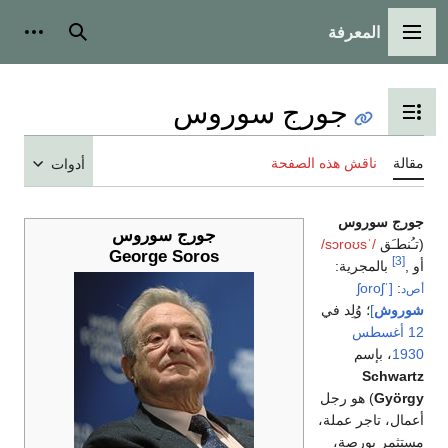
المعرفة
القائمة الرئيسية
بحث
أدوات
جورج سوروس
تبديل عرض جدول المحتويات
مقالة
ناقش هذه الصفحة
أدوات
جورج سوروس
جورج سوروس
(تـُنطـَق
/ˈsɔroʊs/
George Soros
[3]
أو
,
بالمجرية:
[ˈʃoroʃ
:
أص‌د
شوروش
]
؛ وُلِد في
12 أغسطس
1930
، بإسم
Schwartz
György
) هو رجل
أعمال، تاجر عملة،
مستثمر بورصة،