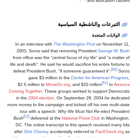
and education causes.
التبرعات والناشطية السياسية
الولايات المتحدة
In an interview with
The Washington Post
on November 11,
2003, Soros said that removing President
George W. Bush
from office was the "central focus of my life" and "a matter of
life and death". He said he would sacrifice his entire fortune to
[50]
defeat President Bush, "if someone guaranteed it".
Soros
gave $3 million to the
Center for American Progress
,
[51]
$2.5 million to
MoveOn.org
, and $20 million
to
America
Coming Together
. These groups worked to support Democrats
in the
2004 election
. On September 28, 2004 he dedicated
more money to the campaign and kicked off his own multi-state
tour with a speech:
Why We Must Not Re-elect President
[52]
Bush
delivered at the
National Press Club
in Washington,
DC. The online transcript to this speech received many hits
after
Dick Cheney
accidentally referred to
FactCheck.org
as