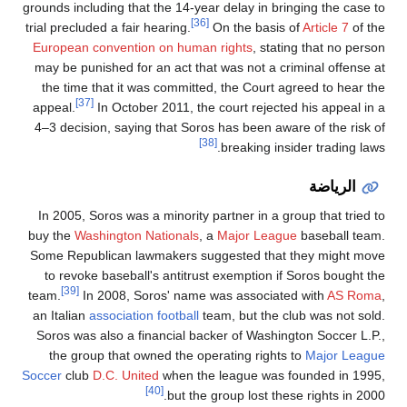
grounds including that the 14-year delay in bringing the case to
[36]
trial precluded a fair hearing.
On the basis of
Article 7
of the
European convention on human rights
, stating that no person
may be punished for an act that was not a criminal offense at
the time that it was committed, the Court agreed to hear the
[37]
appeal.
In October 2011, the court rejected his appeal in a
4–3 decision, saying that Soros has been aware of the risk of
[38]
breaking insider trading laws.
الرياضة
In 2005, Soros was a minority partner in a group that tried to
buy the
Washington Nationals
, a
Major League
baseball team.
Some Republican lawmakers suggested that they might move
to revoke baseball's antitrust exemption if Soros bought the
[39]
team.
In 2008, Soros' name was associated with
AS Roma
,
an Italian
association football
team, but the club was not sold.
Soros was also a financial backer of Washington Soccer L.P.,
the group that owned the operating rights to
Major League
Soccer
club
D.C. United
when the league was founded in 1995,
[40]
but the group lost these rights in 2000.