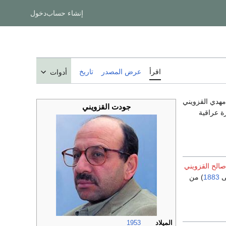
إنشاء حساب
دخول
اقرأ
عرض المصدر
تاريخ
أدوات
مهدي القزويني
جودت القزويني
سرة عراقية
صالح القزويني
ى
1883
) من
الميلاد
1953