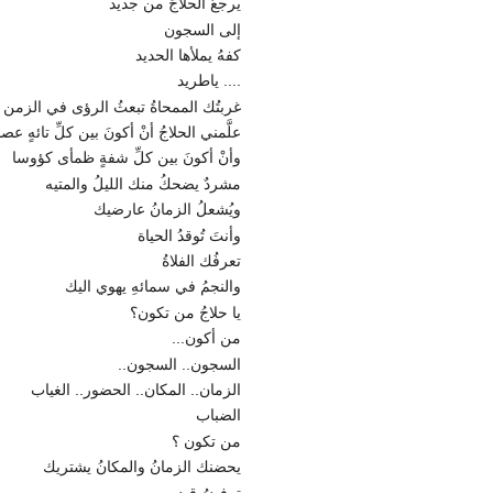
يرجعُ الحلاجَ من جديد
إلى السجون
كفهُ يملأها الحديد
.... ياطريد
غربتُك الممحاةُ تبعثُ الرؤى في الزمن 
علَّمني الحلاجُ أنْ أكونَ بين كلِّ تائهٍ عصا
وأنْ أكونَ بين كلِّ شفةٍ ظمأى كؤوسا
مشردٌ يضحكُ منك الليلُ والمتيه
ويُشعلُ الزمانُ عارضيك
وأنتَ تُوقدُ الحياة
تعرفُك الفلاةُ
والنجمُ في سمائهِ يهوي اليك
يا حلاجُ من تكون؟
من أكون...
السجون.. السجون..
الزمان.. المكان.. الحضور.. الغياب
الضباب
من تكون ؟
يحضنك الزمانُ والمكانُ يشتريك
ترفضُ قيدين