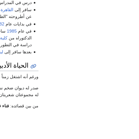
درس في المدراس 
سافر إلى
القاهرة
،
عن أطروحته "الطفل
في بدايات عام
82
في عام
1985
ساف
الدكتوراه من
كلية
دراسة في التطور 
بعدها سافر إلى
لب
الحياة الأدبي
ورغم أنه اشتغل زمناً ط
صدر له ديوان ضخم نش
له مجموعتان شعريتان:
من بين قصائده:
فناء 