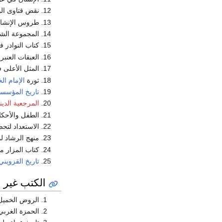
نقض فتاوى الو
طروس الإنشاء و
المجموعة الشعرية
كتاب النوادر في
العبقات العنبر
المثل الأعلى في
ثورة
الإمام ال
تاريخ المؤسسة 
المرجعية الديني
الطفل والأحكام 
الاستعداد لتحصي
منهج الرشاد لم
كتاب المزار مدخ
تاريخ القزويني
الكتب غير 
الروض الخميل (مذ
الحمزة الغربي