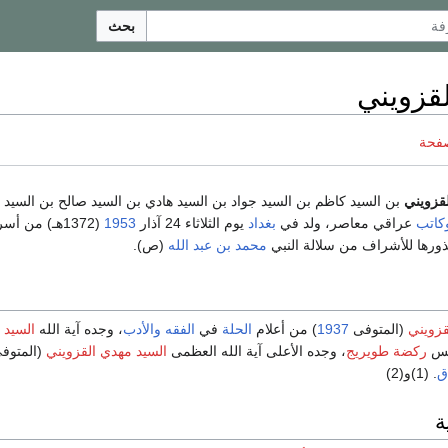
بحث
قزويني
صفحة
قزويني
بن السيد كاظم بن السيد جواد بن السيد هادي بن السيد صالح بن السيد 
كاتب
عراقي معاصر، ولد في
بغداد
يوم الثلاثاء 24 آذار
1953
(1372هـ) من أ
ورها للأشراف من سلالة النبي
محمد بن عبد الله
(ص).
قزويني
(المتوفى
1937
) من أعلام
الحلة
في
الفقه
والأدب
، وجده آية الله
السيد 
سس
ركضة طويريج
، وجده الأعلى آية الله العظمى
السيد مهدي القزويني
(المتوف
ق
. (1)و(2)
ة