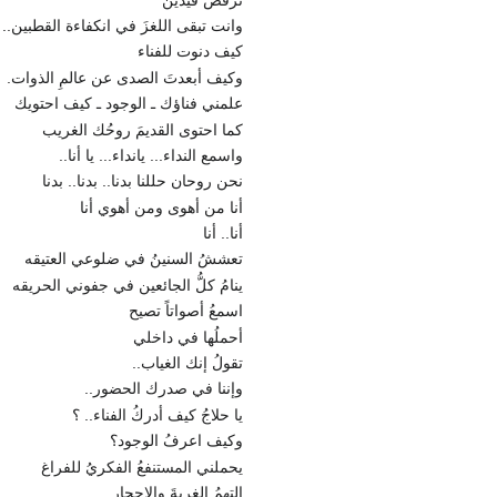
وانت تبقى اللغزَ في انكفاءة القطبين..
كيف دنوت للفناء
وكيف أبعدتَ الصدى عن عالمِ الذوات.
علمني فناؤك ـ الوجود ـ كيف احتويك
كما احتوى القديمَ روحُك الغريب
واسمع النداء... يانداء... يا أنا..
نحن روحان حللنا بدنا.. بدنا.. بدنا
أنا من أهوى ومن أهوي أنا
أنا.. أنا
تعششُ السنينُ في ضلوعي العتيقه
ينامُ كلُّ الجائعين في جفوني الحريقه
اسمعُ أصواتاً تصيح
أحملُها في داخلي
تقولُ إنك الغياب..
وإننا في صدرك الحضور..
يا حلاجُ كيف أدركُ الفناء.. ؟
وكيف اعرفُ الوجود؟
يحملني المستنفعُ الفكريُ للفراغ
التهمُ الغربةَ والاحجار