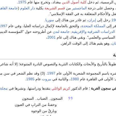
الرسمية، ثم دخل
كلية أصول الدين
ببغداد، وتخرج منها عام
1975
.
 وحصل على درجة
الماجستير
من
قسم الشريعة
بكلية
دار العلوم
(
جامعة القاهر
 والأحكام المتعلقة به في الفقه الإسلامي".
19
رحل إلى
إيران
، ثم غادر من هناك إلى
سوريا
.
ر إلى
المملكة المتحدة
، والتحق بالجامعة لإكمال دراساته العليا، وفي عام
1997
 الدراسات الشرقية والإفريقية, جامعة لندن
عن أطروحته حول "المؤسسة الدينية 
السياسي والعلمي". وبقي هناك إلى عام
2001
،
نان
، وهو يقيم هناك إلى الوقت الراهن.
ة
ويلاً بالتأريخ والأبحاث والكتابات النثرية والنصوص النادرة المتنوعة؛ إلا أنه شاع
ره باسم المجموعة الشعرية الأولى عام
1997
. (3) وقد نظم الشعر في سن مبكرة، ونشر قسماً من قصائده التي نظمت بعد سنة
 الأولى في القاهرة عام
1980
، والثانية في
بيروت
عام‏
1985
.
في سجون الغربة
؛ قام الدكتور
كريم الوائلي
بنقدها ودراستها، ونشرها في
مجلة 
السجون.. الضباب.. السجون
وحفنةٌ من الترابِ في العيون
وبارقٌ من الوجوه