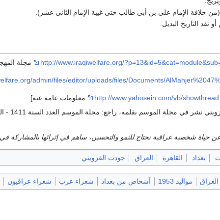
يريج.
(من خلافة الإمام علي بن أبي طالب حتى غيبة الإمام الثاني عشر).
و نقد التاريخ البديل.
http://www.iraqiwelfare.org/?p=13&id=5&cat=module&su
مجلة المهجر
iwelfare.org/admin/files/editor/uploads/files/Documents/AlMahjer%2047
http://www.yahosein.com/vb/showthrea
معلومات عامة عنه]
ي نشر في مجلة الموسم بقلمه، راجع: مجلة الموسم العدد السنة 1411 - العدد 9 و10
ن حياة شخصية عراقية تحتاج للنمو والتحسين، ساهم في إثرائها بالمشاركة في
ت
بغداد
القاهرة
العراق
جودت القزويني
 العراق
مواليد 1953
أشخاص من بغداد
شعراء عرب
شعراء عراقيون