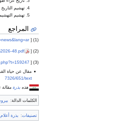
تاريخ عزاء طو
تهشيم التاريخ 
تهشيم التهشيم أ
المراجع
b=news&lang=ar
(1) [
%2026-48.pdf
(2) [
d.php?t=159247
(3) [
مقال عن حياة القزوين
7326/651/text
هذه
بذرة
مقالة ع
الكلمات الدالة:
بيرو
تصنيفات
:
بذرة أعلام