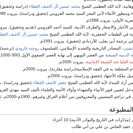
هابية، لآية الله العظمى الشيخ
محمد حسين آل كاشف الغطاء
(دراسة وتحقيق) بيرو
سطور الأملاء لأبي المعز السيد محمد القزويني (تحقيق ودراسة)، بيروت 1998م.
 الأولى، بيروت 1998م.
 الأخبار والاشعار والطرف الأدبية، للسيد أحمد القزويني (تقديم وتحقيق)، بيروت 1998
ية في الطبقات الجعفرية، لآية الله العظمى الشيخ
محمد حسين آل كاشف الغطا
 ترجمة أبي يعلى، للأردبادي (تحقيق)، بيروت 1991م.
خميني
، المصادر التاريخية والتجديد الإسلامي، للفيلسوف
روجيه غارودي
(ترجمة)، بي
الدينية الشيعية
من العصر البويهي إلى نهاية العصر الصفوي الأول (300-1000ھ/912-1591م)، بيروت 2005م.
ة العليا عند الشيعة الإمامية
، بيروت 2005م.
المتعلقة به في الفقه الإسلامية(دراسة مقارنة)، بيروت 2005م.
ل ملكة الأجتهاد (تحقيق ودراسة)، بيروت 2005م.
ن أراد السداد لآية الله العظمى الشيخ
جعفر كاشف الغطاء
(تحقيق ودراسة)، بيروت 
ل لتعيين قبور الأنبياء والشهداء وأولاد الأئمة والعلماء تأليف السيد مهدي القزويني 
في تراجم المنسيين والمعروفيين من أعلام العراق وغيرهم، 1900م-2000م، ثلاثون مجلداً، بيروت 2012م.
المطبوعة
كرات في التاريخ والنوادر الأدبية) 10 أجزاء.
 حفيد العباس بن علي بن أبي طالب.