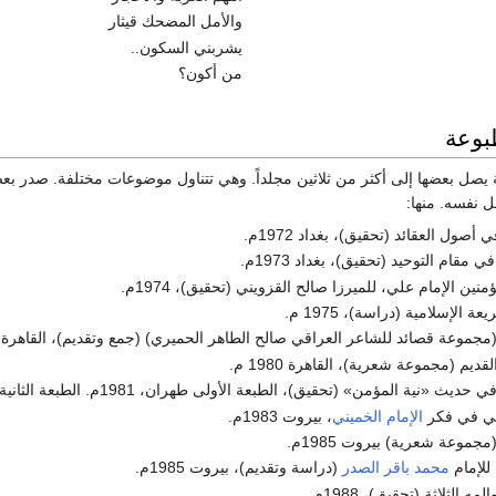
والأمل المضحك قيثار
يشربني السكون..
من أكون؟
بوعة
 بعضها إلى أكثر من ثلاثين مجلداً. وهي تتناول موضوعات مختلفة. صدر بعضه
ل نفسه. منها:
 أصول العقائد (تحقيق)، بغداد 1972م.
ي مقام التوحيد (تحقيق)، بغداد 1973م.
نين الإمام علي، للميرزا صالح القزويني (تحقيق)، 1974م.
ة الإسلامية (دراسة)، 1975 م.
جموعة قصائد للشاعر العراقي صالح الطاهر الحميري) (جمع وتقديم)، القاهرة 1978م.
ديم (مجموعة شعرية)، القاهرة 1980 م.
يث «نية المؤمن» (تحقيق)، الطبعة الأولى طهران، 1981م. الطبعة الثانية بيروت.
قي في فكر
الإمام الخميني
، بيروت 1983م.
جموعة شعرية) بيروت 1985م.
 للإمام
محمد باقر الصدر
(دراسة وتقديم)، بيروت 1985م.
ه الثلاثة (تحقيق)، 1988م.