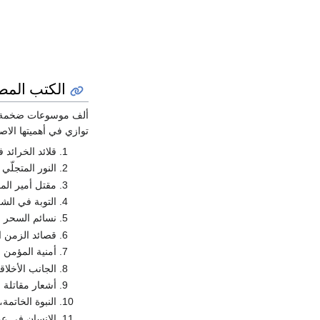
الكتب المط
ألف موسوعات ضخمة يصل
توازي في أهميتها الاص
قلائد الخرائد في
النور المتجلّي ف
مقتل أمير المؤم
التوبة في الشريع
نسائم السحر (م
قصائد الزمن الق
أمنية المؤمن في حد
الجانب الأخلا
أشعار مقاتلة (م
النبوة الخاتمة،
الإنسان في عوالم