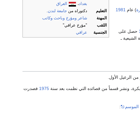
بغداد
،
العراق
ة
) عام
1981
التعليم
دكتوراه من
جامعة لندن
.
المهنة
شاعر
ومؤرخ
وباحث
وكاتب
اللقب
"مؤرخ عراقي"
حصل على
الجنسية
عراقي
الشيعية ـ
ر من الرعيل الأول.
1975
فصدرت
الموسم
: