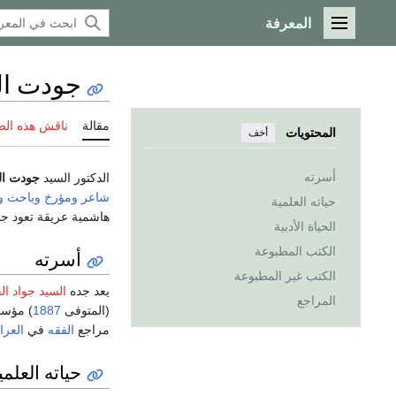
المعرفة
القائمة الرئيسية
جودت ال
مقالة
ناقش هذه ال
المحتويات
أخف
أسرته
الدكتور السيد
جودت ال
شاعر
ومؤرخ
وباحث
و
حياته العلمية
هاشمية عريقة تعود جذ
الحياة الأدبية
الكتب المطبوعة
أسرته
الكتب غير المطبوعة
يعد جده
السيد جواد ال
المراجع
(المتوفى
1887
) مؤ
مراجع
الفقه
في
العرا
حياته العلمي