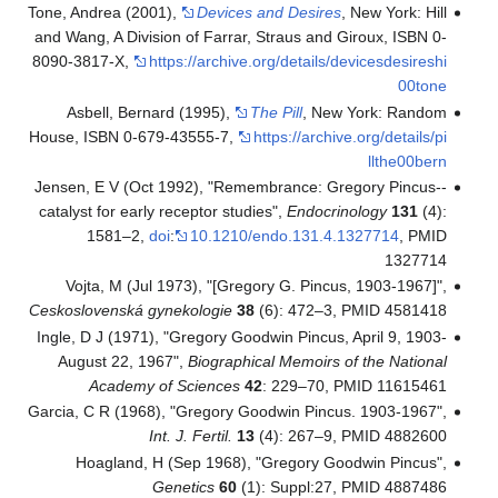
Tone, Andrea (2001),
Devices and Desires
, New York: Hill
and Wang, A Division of Farrar, Straus and Giroux, ISBN 0-
8090-3817-X
,
https://archive.org/details/devicesdesireshi
00tone
Asbell, Bernard (1995),
The Pill
, New York: Random
House, ISBN 0-679-43555-7
,
https://archive.org/details/pi
llthe00bern
Jensen, E V (Oct 1992), "Remembrance: Gregory Pincus--
catalyst for early receptor studies",
Endocrinology
131
(4):
1581–2,
doi
:
10.1210/endo.131.4.1327714
, PMID
1327714
Vojta, M (Jul 1973), "[Gregory G. Pincus, 1903-1967]",
Ceskoslovenská gynekologie
38
(6): 472–3, PMID 4581418
Ingle, D J (1971), "Gregory Goodwin Pincus, April 9, 1903-
August 22, 1967",
Biographical Memoirs of the National
Academy of Sciences
42
: 229–70, PMID 11615461
Garcia, C R (1968), "Gregory Goodwin Pincus. 1903-1967",
Int. J. Fertil.
13
(4): 267–9, PMID 4882600
Hoagland, H (Sep 1968), "Gregory Goodwin Pincus",
Genetics
60
(1): Suppl:27, PMID 4887486