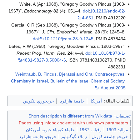
White, A (Apr 1968), "Gregory Goodwin Pincus (1903-
1967)",
Endocrinology
82
(4): 651–4,
doi
:
10.1210/endo-82-
4-651
, PMID 4912220
Garcia, C R (Sep 1968), "Gregory Goodwin Pincus (1903-
1967)",
J. Clin. Endocrinol. Metab.
28
(9): 1245–8,
doi
:
10.1210/jcem-28-9-1245
, PMID 4878434
Bates, R W (1968), "Gregory Goodwin Pincus. 1903-1967",
Recent Prog. Horm. Res.
24
: v–vi,
doi
:
10.1016/b978-1-
4831-9827-9.50004-6
, ISBN 9781483198279, PMID
4882331
Weintraub, B. Pincus, Djerassi and Oral Contraceptives.
Chemistry in Israel, Bulletin of the Israel Chemical Society.
August 2005.
الكلمات الدالة:
أمريكا
جامعة هارڤرد
جريجوري بنكوس
تصنيفات
:
Short description is different from Wikidata
Pages using infobox scientist with unknown parameters
مواليد 1903
وفيات 1967
علماء كيمياء حيوية أمريكان
خريجو جامعة كورنل
زملاء گوگنهايم
خريجو جامعة هارڤرد