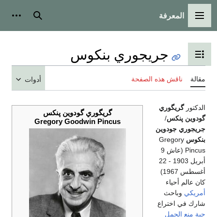
المعرفة
القائمة الرئيسية
بحث
أدوات
جريجوري بنكوس
تبديل عرض جدول المحتويات
مقالة
ناقش هذه الصفحة
أدوات
الدكتور
گريگوري
گريگوري گودوين پنكس
گودوين پنكس
/
Gregory Goodwin Pincus
جريجوري جودوين
بنكوس
Gregory
Pincus (عاش 9
أبريل 1903 - 22
أغسطس 1967)
كان عالم أحياء
أمريكي
وباحث
شارك في اختراع
حبة منع الحمل