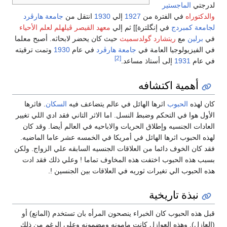
لدرجتي
الماجستير
والدكتوراه
في الفترة من
1927
إلي
1930
انتقل من
جامعة هارڤرد
لجامعة كمبردج
في إنگلترة]] ثم إلي
معهد القيصر ڤيلهلم لعلم الأحياء
في
برلين
مع
ريتشارد گولدسميث
حيث كان يحضر لابحاثه. أصبح معلما
في الفيزيولوجيا العامة في
جامعة هارڤرد
في عام
1930
وتمت ترقيته
[2]
في عام
1931
إلى أستاذ مساعد.
أهمية اكتشافه
كان لهذه
الحبوب
اثرها الهائل في عالم يتضاعف فيه
السكان
. فاثرها
الأول هوا في التحكم وضبط النسل. اما الاثر التاني فقد ادي اللي تغيير
العادات الجنسيه وإطلاق الحريات والاباحيه في العالم أيضا. وقد كان
لهذه الحبوب اثرها الهائل في أمريكا في الخمسه عشر عاما الماضيه.
فقد كان الخوف دائما من العلاقات الجنسيه السابقه علي الزواج. ولكن
بسبب هذه الحبوب اختفت هذه المخاوف تماما ! وعلي ذلك فقد ادت
هذه الحبوب الي تغيرات ثوريه في العلاقات بين الجنسين !.
نبذة تاريخية
قبل هذه الحبوب كان الخبراء ينصحون المرأه بان تستخدم (المانع) أو
(العازل). وهذه العوازل كانت مامونه ومضمونه وعلي الرغم من ذلك