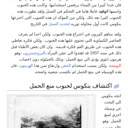
فان عددا كبيرا من النساء يرفضن استخدامها. وكانت هذه الحبوب
واسمها
انوفيد
عاملا هاما في التحكم في النسل ولقد تطورت هذه
الحبوب كثيرا بعد ذلك. ولكن من المؤكد ان هذه الحبوب التي اخترعها
بنكوس كانت أول محاوله ثوريه
لتحديد النسل
في التاريخ.
ولقد ساهم كثيرون في اختراع هذه الحبوب. ولكن احدا لم يعرف
العناصر الكمياويه التي تحتوي عليها هذه الحبوب.. ولكن فكره تعاطي
هذه الحبوب عن طريق الفم فكره قديمه.. وان كان بعض الأطباء قبل
ذلك في سنه 1937 قد اهتدوا الي حقن المرأه
بالبروجسترون
-وهو
هرمون انثوي يؤدي الي منع الحمل- وذلك بالحيلوله دون اخصاب
البويضه
. ولكن بسبب استخدام
الحقن
وارتفاع ثمن هذا
الهرمون
، فان
هذه الوسيله في منع الحمل لم تكتسب شعبيه واضحه.
اكتشاف بنكوس لحبوب منع الحمل
اتجه بنكوس
الي البحث
عن وسيله
اخري لمنع
الحمل. وهو
عالم مدرب