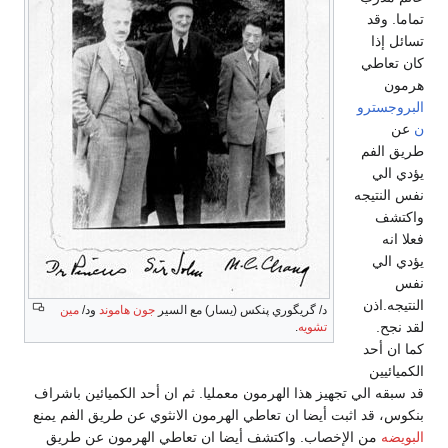
تماما. وقد
تسائل إذا
كان تعاطي
هرمون
البروجسترو
ن
عن
طريق الفم
يؤدي الي
نفس النتيجه
واكتشف
فعلا انه
يؤدي الي
نفس
النتيجه.اذن
د/ گريگوري پنكس (يسار) مع السير
جون هاموند
ود/
مين
لقد نجح.
تشويه
.
كما ان أحد
الكميائيين
قد سبقه الي تجهيز هذا الهرمون معمليا. ثم ان أحد الكميائين باشراف
بنكوس، قد اثبت أيضا ان تعاطي الهرمون الانثوي عن طريق الفم يمنع
البويضه
من الإخصاب. واكتشف أيضا ان تعاطي الهرمون عن طريق