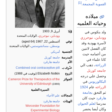
[1]
الفموية المجمعة
.
ميلاده
وحياته العلميه
وُلِدَ
أبريل 9, 1903
ولد بنكوس في
وودباين، نيوجرزي
، الولايات المتحدة
وودباين، نيوجرزي
توفي
أغسطس 22, 1967
(aged 64)
لأسرة يهودية وقد
بوسطن، مساتشوستس
، الولايات المتحدة
كان الفضل لاتنين
الجنسية
أمريكي
من أعمامه حيث
المدرسة
جامعة كورنل
كانا علماء في
الأم
جامعة هارڤرد
الزراعة
، ذهب الي
عـُرِف بـ
Combined oral contraceptive pill
جامعه كورنل
الزوج
Elizabeth Notkin (توفيت في 1988)
وحصل علي درجه
الجوائز
Cameron Prize for Therapeutics of the
البكالوريوس
في
University of Edinburgh
(1966)
الزراعه
عام
1924
السيرة العلمية
ثم التحق
بجامعة
المجالات
علم الأحياء
هارڤرد
حيث كان
الهيئات
جامعة هارڤرد
مدرسا
لعلم الحيوان
Worcester Foundation for
وكان أيضا يحضر
Experimental Biology