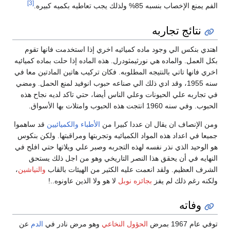
[3]
الفم يمنع الإخصاب بنسبه 85% ولذلك يجب تعاطيه بكميه كبيره.
نتائج تجاربه
اهتدي بنكس الي وجود ماده كميائيه اخري إذا استخدمت فانها تقوم
بكل العمل. والماده هي نورثيمثودرل. هذه الماده إذا حلت بماده كميائيه
اخري فانها تاتي بالنتيجه المطلوبه. فكان تركيب هاتين المادتين معا في
سنه 1955، وقد ادي ذلك الي صناعه حبوب انوفيد لمنع الحمل. ومضي
في تجاربه علي الحيونات وعلي الناس أيضا، حتي تاكد لديه نجاح هذه
الحبوب. وفي سنه 1960 انتجت هذه الحبوب وامتلات بها الأسواق.
ومن الإنصاف ان يقال ان عددا كبيرا من
الأطباء
والكميائيين
قد ساهموا
جميعا في اعداد هذه المواد الكميائيه وتجربتها ومراقبتها. ولكن بنكوس
هو الوحيد الذي نذر نفسه لهذه التجربه وصبر علي ويلاتها حتي افلح في
النهايه في أن يحقق هذا النصر التاريخي وهو من اجل ذلك يستحق
الشرف العظيم. ولقد انعمت عليه الكثير من الهيئات بالقاب
والنياشين
،
ولكنه رغم ذلك لم يفز
بجائزه نوبل
لا هو ولا الذين عاونوه..!
وفاته
توفي عام 1967 بمرض
الحؤول النخاعي
وهو مرض نادر في
الدم
عن