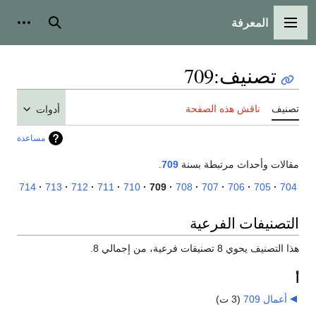
المعرفة
القائمة الرئيسية
بحث
أدوات
تصنيف
:
709
تصنيف
ناقش هذه الصفحة
أدوات
مساعدة
مقالات وأحداث مرتبطة بسنة
709
.
714
713
712
711
710
709
708
707
706
705
704
التصنيفات الفرعية
هذا التصنيف يحوي 8 تصنيفات فرعية، من إجمالي 8.
أ
أعمال 709
‏
(3 ت)