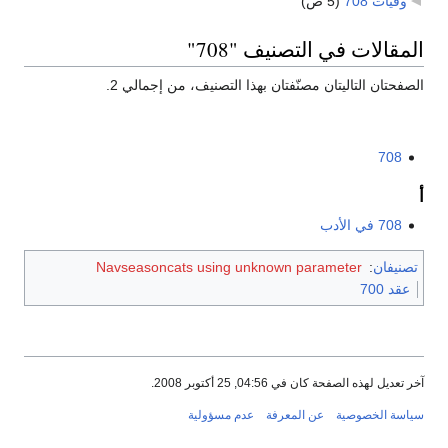
وفيات 708
‏
(5 ص)
المقالات في التصنيف "708"
الصفحتان التاليتان مصنّفتان بهذا التصنيف، من إجمالي 2.
708
أ
708 في الأدب
تصنيفان
:
Navseasoncats using unknown parameter
عقد 700
آخر تعديل لهذه الصفحة كان في 04:56, 25 أكتوبر 2008.
سياسة الخصوصية
عن المعرفة
عدم مسؤولية