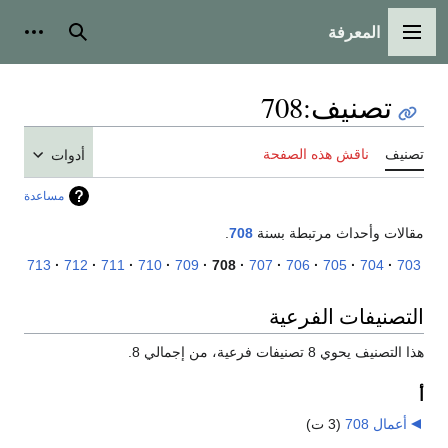
المعرفة
القائمة الرئيسية
بحث
أدوات
تصنيف
:
708
تصنيف
ناقش هذه الصفحة
أدوات
مساعدة
مقالات وأحداث مرتبطة بسنة
708
.
713
712
711
710
709
708
707
706
705
704
703
التصنيفات الفرعية
هذا التصنيف يحوي 8 تصنيفات فرعية، من إجمالي 8.
أ
أعمال 708
‏
(3 ت)