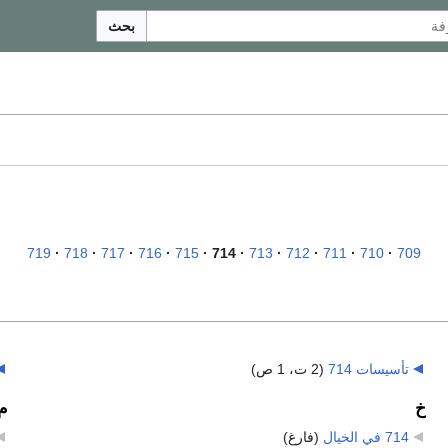
بحث
719
718
717
716
715
714
713
712
711
710
709
تأسيسات 714
‏
(2 ت، 1 ص)
خ
م
714 في الخيال
‏
(فارغ)