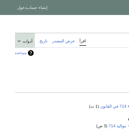
إنشاء حساب
دخول
اقرأ
عرض المصدر
تاريخ
أدوات
مساعدة
714 في القانون
‏
(1 ت)
مواليد 714
‏
(3 ص)