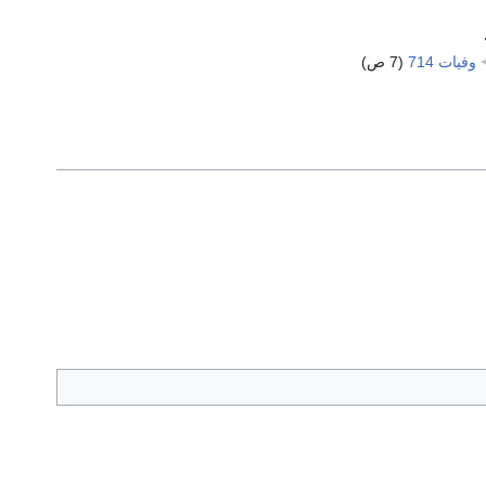
وفيات 714
‏
(7 ص)