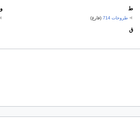
ط
و
طروحات 714
‏
(فارغ)
ق