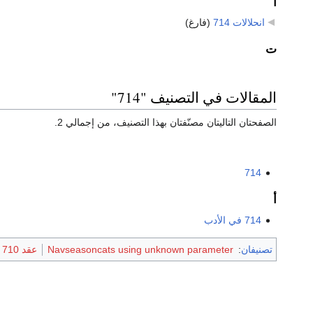
ا
انحلالات 714
‏
(فارغ)
ت
المقالات في التصنيف "714"
الصفحتان التاليتان مصنّفتان بهذا التصنيف، من إجمالي 2.
714
أ
714 في الأدب
تصنيفان
:
Navseasoncats using unknown parameter
عقد 710