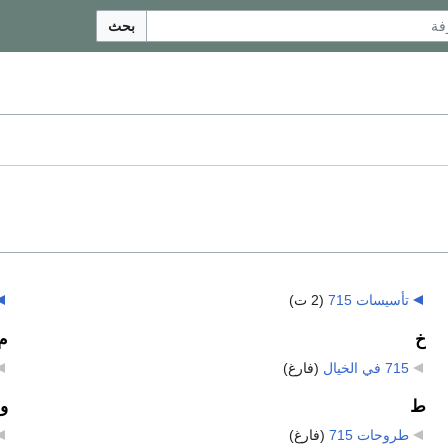
بحث
تأسيسات 715
‏
(2 ت)
خ
م
715 في الخيال
‏
(فارغ)
ط
و
طروحات 715
‏
(فارغ)