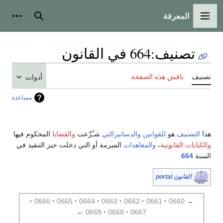
المعرفة
القائمة الرئيسية
بحث
أدوات
تصنيف
:
664 في القانون
تصنيف
ناقش هذه الصفحة
أدوات
مساعدة
هذا
التصنيف
هو
للقوانين
والدساتيرالتي
شـُرِّعت
والقضايا
المحكوم فيها
والكتابات القانونية
،
والمعاهدات
المبرمة أو التي دخلت حيز التنفيذ في
السنة
664
.
القانون portal
0666
0665
0664
0663
0662
0661
0660
→
←
0669
0668
0667