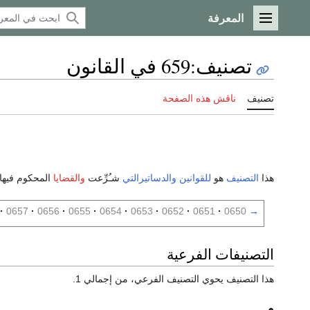
المعرفة
القائمة الرئيسية
تصنيف
:
659 في القانون
تصنيف
ناقش هذه الصفحة
هذا
التصنيف
هو
للقوانين
والدساتيرالتي
شـُرِّعت
والقضايا
المحكوم فيها
0657
0656
0655
0654
0653
0652
0651
0650
→
التصنيفات الفرعية
هذا التصنيف يحوي التصنيف الفرعي، من إجمالي 1.
م