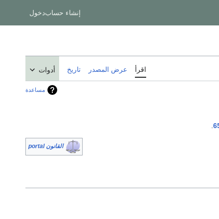
إنشاء حساب
دخول
اقرأ
عرض المصدر
تاريخ
أدوات
مساعدة
.
6
القانون portal