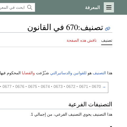
المعرفة
القائمة الرئيسية
تصنيف
:
670 في القانون
تصنيف
ناقش هذه الصفحة
هذا
التصنيف
هو
للقوانين
والدساتيرالتي
شـُرِّعت
والقضايا
المحكوم فيها
0677
0676
0675
0674
0673
0672
0671
0670
→
التصنيفات الفرعية
هذا التصنيف يحوي التصنيف الفرعي، من إجمالي 1.
م