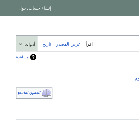
إنشاء حساب
دخول
اقرأ
عرض المصدر
تاريخ
أدوات
مساعدة
.
6
القانون portal