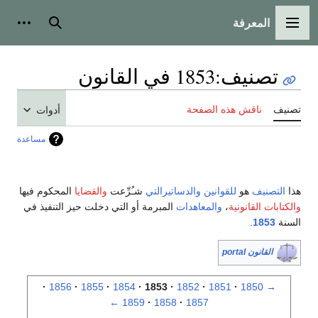
المعرفة
القائمة الرئيسية
بحث
أدوات
تصنيف
:
1853 في القانون
تصنيف
ناقش هذه الصفحة
أدوات
مساعدة
هذا
التصنيف
هو
للقوانين
والدساتيرالتي
شـُرِّعت
والقضايا
المحكوم فيها
والكتابات القانونية
،
والمعاهدات
المبرمة أو التي دخلت حيز التنفيذ في
السنة
1853
.
القانون portal
1856
1855
1854
1853
1852
1851
1850
→
←
1859
1858
1857