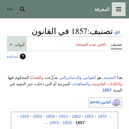
المعرفة
القائمة الرئيسية
بحث
أدوات
تصنيف
:
1857 في القانون
تصنيف
ناقش هذه الصفحة
أدوات
مساعدة
هذا
التصنيف
هو
للقوانين
والدساتيرالتي
شـُرِّعت
والقضايا
المحكوم فيها
والكتابات القانونية
،
والمعاهدات
المبرمة أو التي دخلت حيز التنفيذ في
السنة
1857
.
القانون portal
1856
1855
1854
1853
1852
1851
1850
→
←
1859
1858
1857