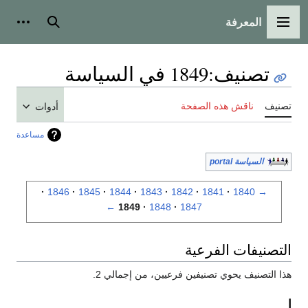
المعرفة
القائمة الرئيسية
بحث
أدوات
تصنيف
:
1849 في السياسة
تصنيف
ناقش هذه الصفحة
أدوات
مساعدة
السياسة portal
1846
1845
1844
1843
1842
1841
1840
→
←
1849
1848
1847
التصنيفات الفرعية
هذا التصنيف يحوي تصنيفين فرعيين، من إجمالي 2.
ا