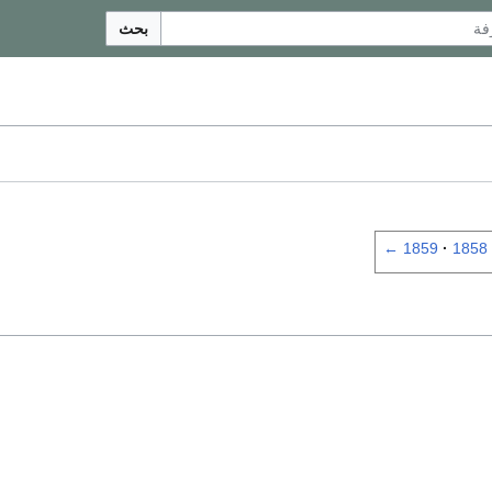
بحث
←
1859
1858