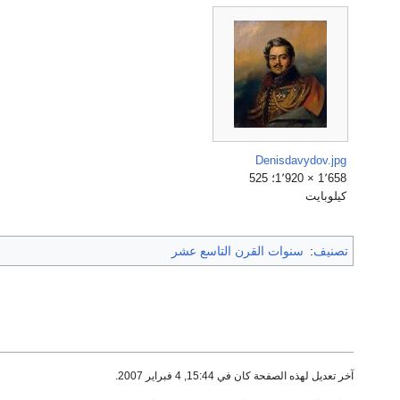
Denisdavydov.jpg
1٬658 × 1٬920؛ 525
كيلوبايت
تصنيف
:
سنوات القرن التاسع عشر
آخر تعديل لهذه الصفحة كان في 15:44, 4 فبراير 2007.