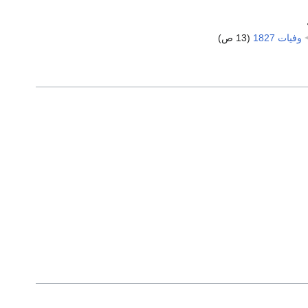
وفيات 1827
‏
(13 ص)