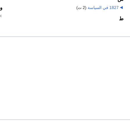
و
1827 في السياسة
‏
(2 ت)
ط