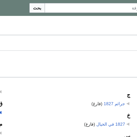
بحث
ج
ق
جرائم 1827
‏
(فارغ)
خ
م
1827 في الخيال
‏
(فارغ)
س