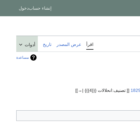
إنشاء حساب
دخول
اقرأ
عرض المصدر
تاريخ
أدوات
مساعدة
182
[[:تصنيف:انحلالات {{{4}}} |→]]