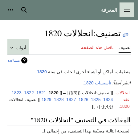
المعرفة
القائمة الرئيسية
بحث
أدوات
تصنيف
:
انحلالات 1820
تصنيف
ناقش هذه الصفحة
أدوات
مساعدة
منظمات، أماكن أو أشياء أخرى انحلت في سنة
1820
.
انظر أيضاً:
تأسيسات 1820
.
انحلالات
[[:تصنيف:انحلالات {{{3}}} |←]]
1820
–
1821
–
1822
–
1823
–
عقد
1824
–
1825
–
1826
–
1827
–
1828
–
1829
[[:تصنيف:انحلالات
{{{4}}} |→]]
:
1820
المقالات في التصنيف "انحلالات 1820"
الصفحة التالية مصنّفة بهذا التصنيف، من إجمالي 1.