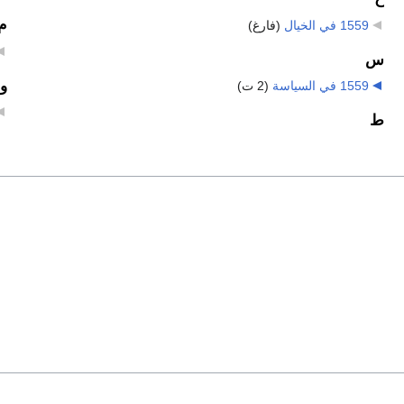
م
1559 في الخيال
‏
(فارغ)
س
و
1559 في السياسة
‏
(2 ت)
ط