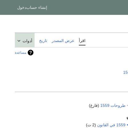
إنشاء حساب
دخول
اقرأ
عرض المصدر
تاريخ
أدوات
مساعدة
15
طروحات 1559
‏
(فارغ)
1559 في القانون
‏
(2 ت)