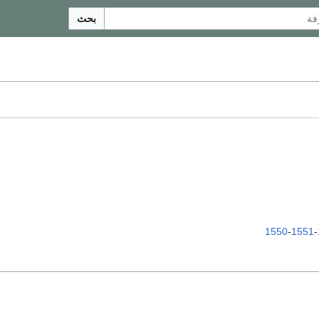
بحث
1550
-
1551
-