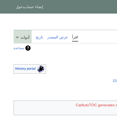
إنشاء حساب
دخول
اقرأ
عرض المصدر
تاريخ
أدوات
مساعدة
History portal
15
CatAutoTOC generates 