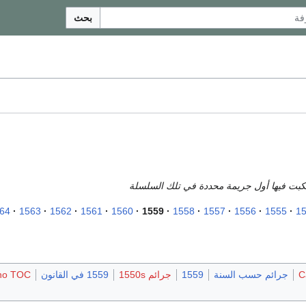
بحث
رتكبت فيها أول جريمة محددة في تلك السلسلة
64
1563
1562
1561
1560
1559
1558
1557
1556
1555
1
C
جرائم حسب السنة
1559
جرائم 1550s
1559 في القانون
no TOC