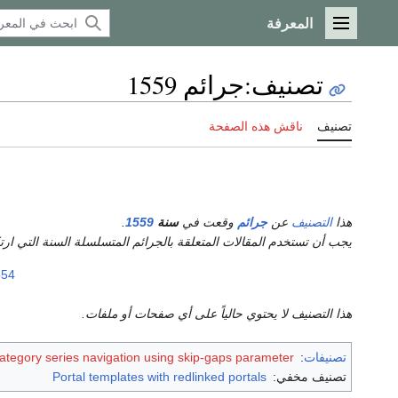
المعرفة
القائمة الرئيسية
تصنيف
:
جرائم 1559
تصنيف
ناقش هذه الصفحة
هذا
التصنيف
عن
جرائم
وقعت في
سنة
1559
.
يجب أن تستخدم المقالات المتعلقة بالجرائم المتسلسلة السنة التي ا
554
هذا التصنيف لا يحتوي حالياً على أي صفحات أو ملفات.
تصنيفات
:
ategory series navigation using skip-gaps parameter
تصنيف مخفي:
Portal templates with redlinked portals