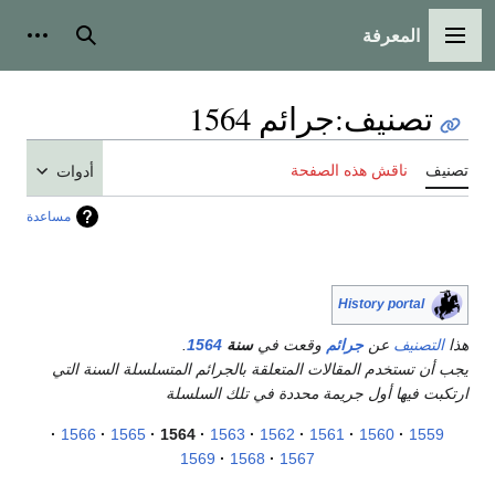
المعرفة
القائمة الرئيسية
بحث
أدوات
تصنيف
:
جرائم 1564
تصنيف
ناقش هذه الصفحة
أدوات
مساعدة
History portal
هذا
التصنيف
عن
جرائم
وقعت في
سنة
1564
.
يجب أن تستخدم المقالات المتعلقة بالجرائم المتسلسلة السنة التي
ارتكبت فيها أول جريمة محددة في تلك السلسلة
1566
1565
1564
1563
1562
1561
1560
1559
1569
1568
1567