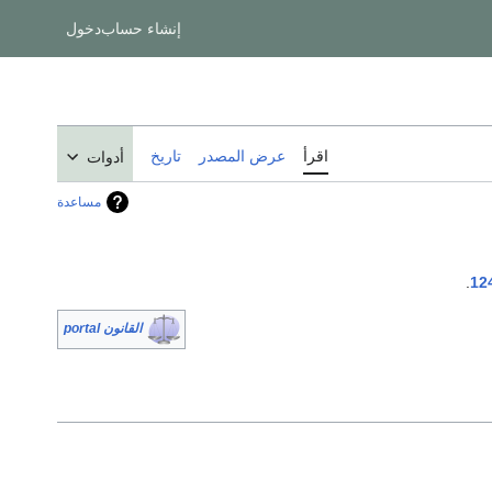
إنشاء حساب
دخول
اقرأ
عرض المصدر
تاريخ
أدوات
مساعدة
.
12
القانون portal