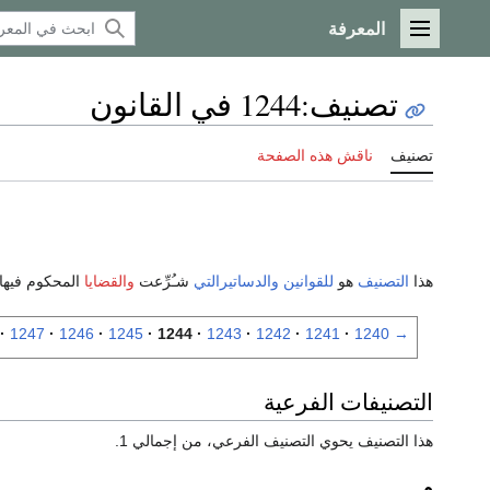
المعرفة
القائمة الرئيسية
تصنيف
:
1244 في القانون
تصنيف
ناقش هذه الصفحة
هذا
التصنيف
هو
للقوانين
والدساتيرالتي
شـُرِّعت
والقضايا
المحكوم فيها
1247
1246
1245
1244
1243
1242
1241
1240
→
التصنيفات الفرعية
هذا التصنيف يحوي التصنيف الفرعي، من إجمالي 1.
م