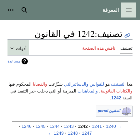
المعرفة
القائمة الرئيسية
بحث
أدوات
تصنيف
:
1242 في القانون
تصنيف
ناقش هذه الصفحة
أدوات
مساعدة
هذا
التصنيف
هو
للقوانين
والدساتيرالتي
شـُرِّعت
والقضايا
المحكوم فيها
والكتابات القانونية
،
والمعاهدات
المبرمة أو التي دخلت حيز التنفيذ في
السنة
1242
.
القانون portal
1246
1245
1244
1243
1242
1241
1240
→
←
1249
1248
1247