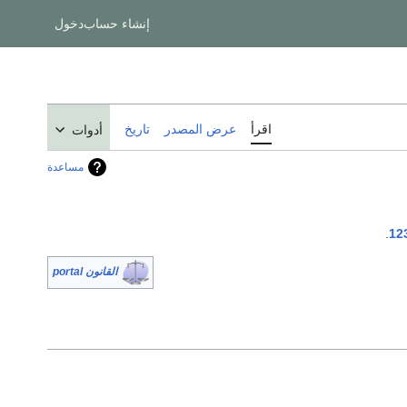
إنشاء حساب
دخول
اقرأ
عرض المصدر
تاريخ
أدوات
مساعدة
.
12
القانون portal