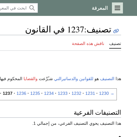
المعرفة
القائمة الرئيسية
تصنيف
:
1237 في القانون
تصنيف
ناقش هذه الصفحة
هذا
التصنيف
هو
للقوانين
والدساتيرالتي
شـُرِّعت
والقضايا
المحكوم فيها
1237
1236
1235
1234
1233
1232
1231
1230
→
التصنيفات الفرعية
هذا التصنيف يحوي التصنيف الفرعي، من إجمالي 1.
م