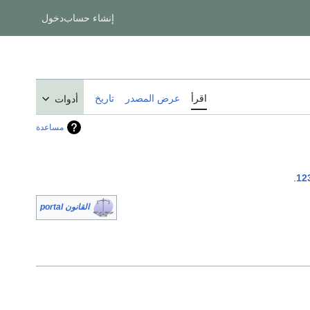
إنشاء حساب
دخول
اقرأ
عرض المصدر
تاريخ
أدوات
مساعدة
.
12
القانون portal