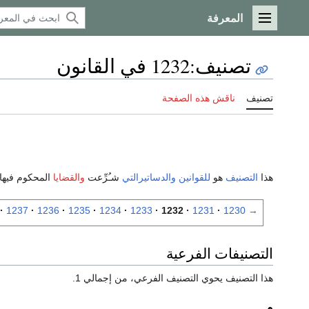
المعرفة
القائمة الرئيسية
تصنيف
:
1232 في القانون
تصنيف
ناقش هذه الصفحة
هذا
التصنيف
هو
للقوانين
والدساتيرالتي
شـُرِّعت
والقضايا
المحكوم فيها
1237
1236
1235
1234
1233
1232
1231
1230
→
التصنيفات الفرعية
هذا التصنيف يحوي التصنيف الفرعي، من إجمالي 1.
م