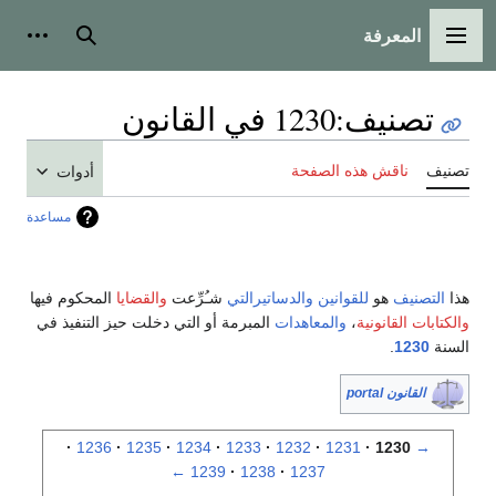
المعرفة
القائمة الرئيسية
بحث
أدوات
تصنيف
:
1230 في القانون
تصنيف
ناقش هذه الصفحة
أدوات
مساعدة
هذا
التصنيف
هو
للقوانين
والدساتيرالتي
شـُرِّعت
والقضايا
المحكوم فيها
والكتابات القانونية
،
والمعاهدات
المبرمة أو التي دخلت حيز التنفيذ في
السنة
1230
.
القانون portal
1236
1235
1234
1233
1232
1231
1230
→
←
1239
1238
1237