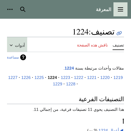
المعرفة
القائمة الرئيسية
بحث
أدوات
تصنيف
:
1224
تصنيف
ناقش هذه الصفحة
أدوات
مساعدة
مقالات وأحداث مرتبطة بسنة
1224
.
1227
1226
1225
1224
1223
1222
1221
1220
1219
1229
1228
التصنيفات الفرعية
هذا التصنيف يحوي 11 تصنيفات فرعية، من إجمالي 11.
أ
أعمال 1224
‏
(3 ت)