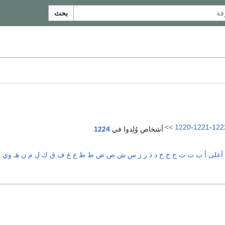
بحث
>>
1220
-
1221
-
122
أشخاص وُلِدوا في
1224
.
أعلى
أ
ب
ت
ث
ج
ح
خ
د
ذ
ر
ز
س
ش
ص
ض
ط
ظ
ع
غ
ف
ق
ك
ل
م
ن
هـ
و
ي