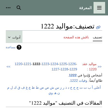
المعرفة
القائمة الرئيسية
بحث
أدوات
تصنيف
:
مواليد 1222
تصنيف
ناقش هذه الصفحة
أدوات
مساعدة
مواليد عقد
-
1226
-
1225
-
1224
-
1223
-
1222
-
1221
-
1220
>>
<<
1227
-
1228
-
1229
:
1220
أشخاص وُلِدوا في
1222
.
طالع أيضاً:
وفيات 1222
.
أعلى
أ
ب
ت
ث
ج
ح
خ
د
ذ
ر
ز
س
ش
ص
ض
ط
ظ
ع
غ
ف
ق
ك
ل
م
ن
هـ
و
ي
المقالات في التصنيف "مواليد 1222"