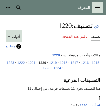
المعرفة
القائمة الرئيسية
بحث
أدوات
تصنيف
:
1220
تصنيف
ناقش هذه الصفحة
أدوات
مساعدة
مقالات وأحداث مرتبطة بسنة
1220
.
1223
1222
1221
1220
1219
1218
1217
1216
1215
1225
1224
التصنيفات الفرعية
هذا التصنيف يحوي 11 تصنيفات فرعية، من إجمالي 11.
أ
أعمال 1220
‏
(3 ت)