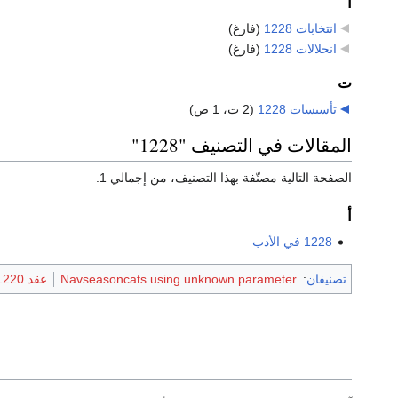
ا
انتخابات 1228
‏
(فارغ)
انحلالات 1228
‏
(فارغ)
ت
تأسيسات 1228
‏
(2 ت، 1 ص)
المقالات في التصنيف "1228"
الصفحة التالية مصنّفة بهذا التصنيف، من إجمالي 1.
أ
1228 في الأدب
تصنيفان
:
Navseasoncats using unknown parameter
عقد 1220