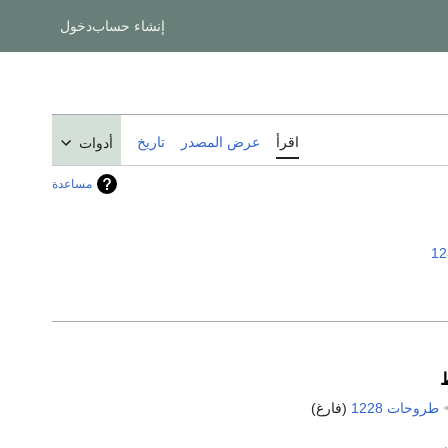
إنشاء حساب
دخول
اقرأ
عرض المصدر
تاريخ
أدوات
مساعدة
12
طروحات 1228
‏
(فارغ)