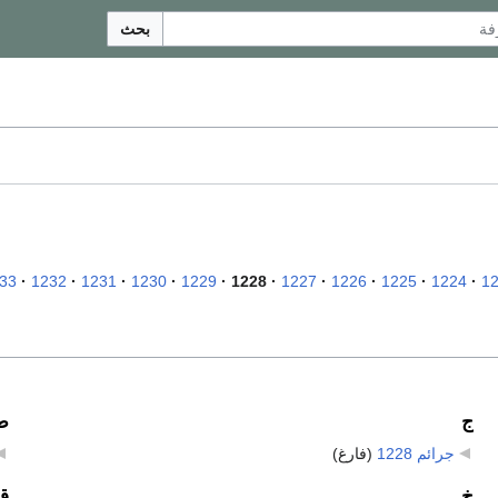
بحث
33
1232
1231
1230
1229
1228
1227
1226
1225
1224
1
ج
ط
جرائم 1228
‏
(فارغ)
خ
ق