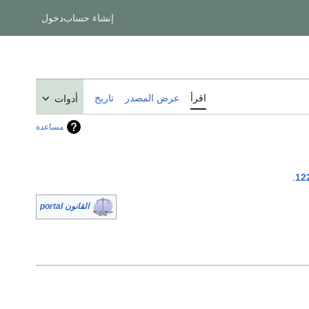
إنشاء حساب
دخول
اقرأ
عرض المصدر
تاريخ
أدوات
مساعدة
.
12
القانون portal