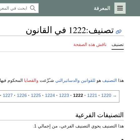
المعرفة
القائمة الرئيسية
تصنيف
:
1222 في القانون
تصنيف
ناقش هذه الصفحة
هذا
التصنيف
هو
للقوانين
والدساتيرالتي
شـُرِّعت
والقضايا
المحكوم فيها
1227
1226
1225
1224
1223
1222
1221
1220
→
التصنيفات الفرعية
هذا التصنيف يحوي التصنيف الفرعي، من إجمالي 1.
م