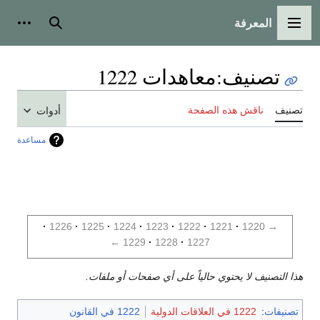
المعرفة
القائمة الرئيسية
بحث
أدوات
تصنيف
:
معاهدات 1222
تصنيف
ناقش هذه الصفحة
أدوات
مساعدة
1226
1225
1224
1223
1222
1221
1220
→
←
1229
1228
1227
هذا التصنيف لا يحتوي حالياً على أي صفحات أو ملفات.
تصنيفات
:
1222 في العلاقات الدولية
1222 في القانون