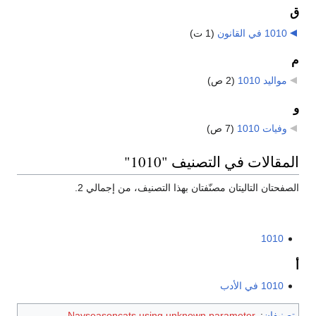
ق
1010 في القانون
‏
(1 ت)
م
مواليد 1010
‏
(2 ص)
و
وفيات 1010
‏
(7 ص)
المقالات في التصنيف "1010"
الصفحتان التاليتان مصنّفتان بهذا التصنيف، من إجمالي 2.
1010
أ
1010 في الأدب
تصنيفان
:
Navseasoncats using unknown parameter