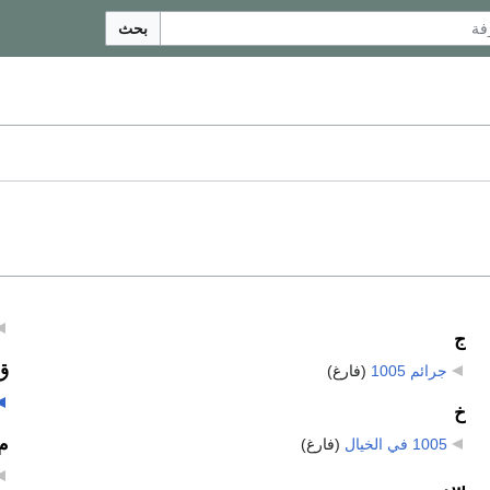
بحث
ج
ق
جرائم 1005
‏
(فارغ)
خ
م
1005 في الخيال
‏
(فارغ)
س