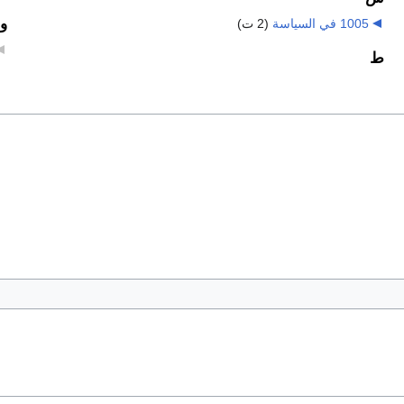
و
1005 في السياسة
‏
(2 ت)
ط