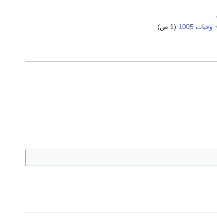
وفيات 1005
‏
(1 ص)