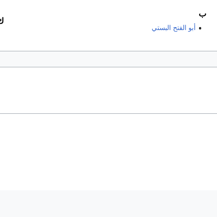
ب
ك
أبو الفتح البستي