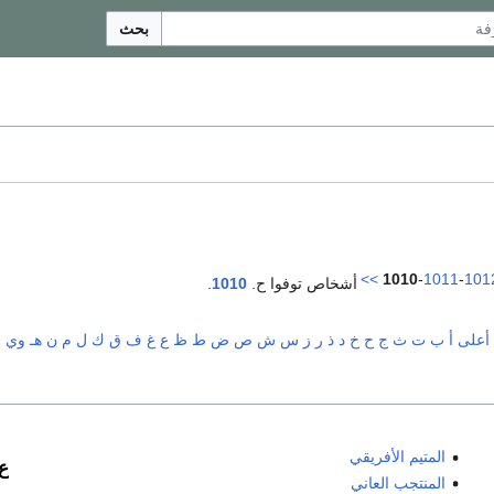
بحث
>>
1010
-
1011
-
101
أشخاص توفوا ح.
1010
.
أعلى
أ
ب
ت
ث
ج
ح
خ
د
ذ
ر
ز
س
ش
ص
ض
ط
ظ
ع
غ
ف
ق
ك
ل
م
ن
هـ
و
ي
المتيم الأفريقي
ع
المنتجب العاني