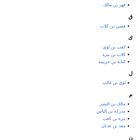
فهر بن مالك
ق
قصي بن كلاب
ك
كعب بن لؤي
كلاب بن مرة
كنانة بن خزيمة
ل
لؤي بن غالب
م
مالك بن النضر
مدركة بن إلياس
مرة بن كعب
معد بن عدنان
ن