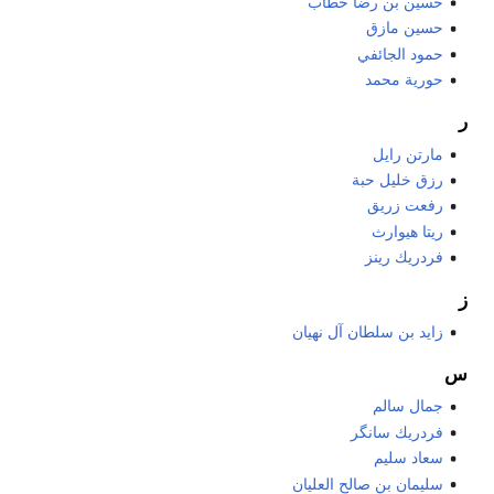
حسين بن رضا خطاب
حسين مازق
حمود الجائفي
حورية محمد
ر
مارتن رايل
رزق خليل حبة
رفعت زريق
ريتا هيوارث
فردريك رينز
ز
زايد بن سلطان آل نهيان
س
جمال سالم
فردريك سانگر
سعاد سليم
سليمان بن صالح العليان