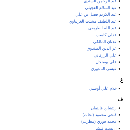
عبد الرحمن السندي
عبد السلام العجيلي
عبد الكريم فضل بن علي
عبد اللطيف مشتت الغريباوي
عبد الله الطريقي
عدلي كاسب
عدنان المالكي
عز الدين الصندوق
علي الزرقاني
علي بومنجل
عيسى الناعوري
غ
غلام علي أويسي
ف
ريتشارد فاينمان
فتحي محمود (نحات)
محمد فوزي (مطرب)
إرنست فيشر