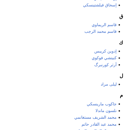
إسحاق فيلشتينسكي
ق
قاسم الريماوي
قاسم محمد الرجب
ك
إدوين كريبس
كنيتشي فوكوي
أرثر كورنبرگ
ل
ليلى مراد
م
جاكوب مارينسكي
نلسون ماندلا
محمد الشريف مستغانمي
محمد عبد القادر حاتم