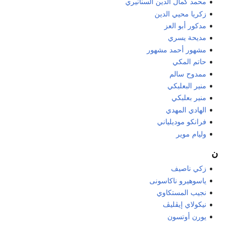
محمد كمال الدين السنانيري
زكريا محيي الدين
مدكور أبو العز
مديحة يسري
مشهور أحمد مشهور
حاتم المكي
ممدوح سالم
منير البعلبكي
منير بعلبكي
الهادي المهدي
فرانكو موديلياني
وليام موير
ن
زكي ناصيف
ياسوهيرو ناكاسونى
نجيب المستكاوي
نيكولاي إيڤليڤ
يورن أوتسون