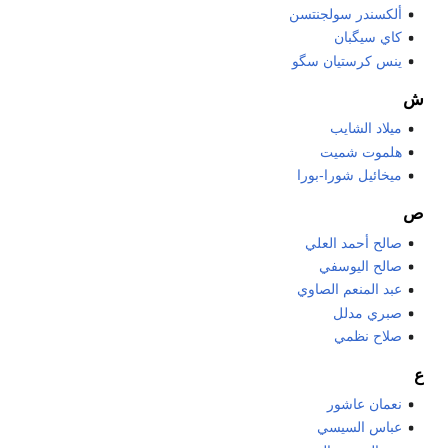
ألكسندر سولجنتسن
كاي سيگبان
ينس كرستيان سگو
ش
ميلاد الشايب
هلموت شميت
ميخائيل شورا-بورا
ص
صالح أحمد العلي
صالح اليوسفي
عبد المنعم الصاوي
صبري مدلل
صلاح نظمي
ع
نعمان عاشور
عباس السيسي