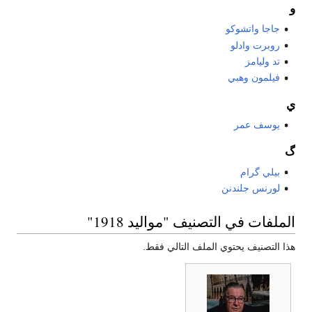
و
جاجا واتشوكو
روبرت وادلو
تد وليامز
فيلمون وهبي
ي
يوسف عمر
گ
بيلي گرام
لورنس جلندنن
الملفات في التصنيف "مواليد 1918"
هذا التصنيف يحتوي الملف التالي فقط.