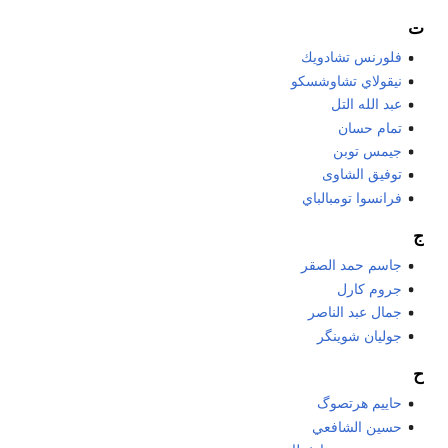
ت
فلورنس تشادويك
نيقولاي تشاوشسكو
عبد الله التل
تمام حسان
جيمس توبن
توفيق الشاوى
فرانسوا تومبالباي
ج
جاسم حمد الصقر
جروم كارل
جمال عبد الناصر
جوليان شوينگر
ح
حاييم هرتصوگ
حسين الشافعي