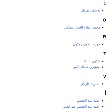
L
لوسيان لوديك
O
محمد عطاء الغني عثماني
R
جورج لنكون روكوِل
T
كاكوي تاناكا
ديميتري تسافينداس
V
أستريد ڤارناي
أ
أحمد عبد العظيم
أحمد عبد العظيم عبد الغني