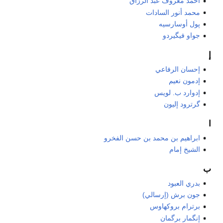
أحمد معروف عبد الرزاق
محمد أنور السادات
پول أوسارسيه
جواو فيگيردو
إ
إحسان الرفاعي
إدمون نعيم
إدوارد ب. لويس
گرترود إليون
ا
ابراهيم بن محمد بن حسن الفخرو
الشيخ إمام
ب
بدري العبود
جون برش (إرسالي)
برترام بروكهاوس
إنگمار برگمان