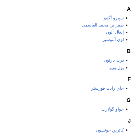
A
سپيرو أگنيو
صقر بن محمد القاسمي
إيغال آلون
لوي آلتوسير
B
درك بارتون
پول بوير
F
جاي رايت فورستر
G
جواو گولارت
J
كاثرين جونسون