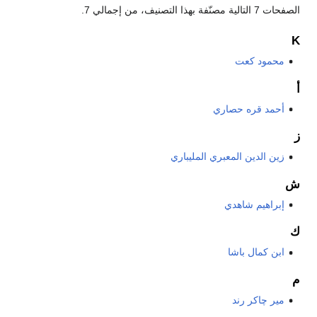
الصفحات 7 التالية مصنّفة بهذا التصنيف، من إجمالي 7.
K
محمود كعت
أ
أحمد قره حصاري
ز
زين الدين المعبري المليباري
ش
إبراهيم شاهدي
ك
ابن كمال باشا
م
مير چاكر رند