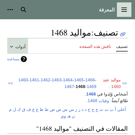
المعرفة
القائمة الرئيسية
بحث
أدوات
تصنيف
:
مواليد 1468
تصنيف
ناقش هذه الصفحة
أدوات
مساعدة
مواليد عقد
-
1466
-
1465
-
1464
-
1463
-
1462
-
1461
-
1460
>>
<<
1467
-
1468
-
1469
:
1460
أشخاص وُلِدوا في
1468
.
طالع أيضاً:
وفيات 1468
.
أعلى
أ
ب
ت
ث
ج
ح
خ
د
ذ
ر
ز
س
ش
ص
ض
ط
ظ
ع
غ
ف
ق
ك
ل
م
ن
هـ
و
ي
المقالات في التصنيف "مواليد 1468"