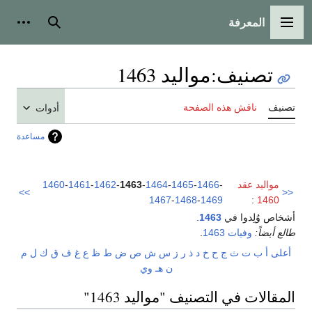
المعرفة
القائمة الرئيسية
بحث
أدوات
تصنيف
:
مواليد 1463
تصنيف
ناقش هذه الصفحة
أدوات
مساعدة
مواليد عقد
-
1466
-
1465
-
1464
-
1463
-
1462
-
1461
-
1460
>>
<<
1467
-
1468
-
1469
:
1460
أشخاص وُلِدوا في
1463
.
طالع أيضاً:
وفيات 1463
.
أعلى
أ
ب
ت
ث
ج
ح
خ
د
ذ
ر
ز
س
ش
ص
ض
ط
ظ
ع
غ
ف
ق
ك
ل
م
ن
هـ
و
ي
المقالات في التصنيف "مواليد 1463"