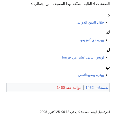
الصفحات 4 التالية مصنّفة بهذا التصنيف، من إجمالي 4.
د
جلال الدين الدواني
ك
پييرو دي كوزيمو
ل
لويس الثاني عشر من فرنسا
پ
پييترو پومپوناتسي
تصنيفان
:
1462
مواليد عقد 1460
آخر تعديل لهذه الصفحة كان في 06:13, 25 أكتوبر 2008.