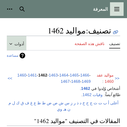
المعرفة
القائمة الرئيسية
بحث
أدوات
تصنيف
:
مواليد 1462
تصنيف
ناقش هذه الصفحة
أدوات
مساعدة
مواليد عقد
-
1466
-
1465
-
1464
-
1463
-
1462
-
1461
-
1460
>>
<<
1467
-
1468
-
1469
:
1460
أشخاص وُلِدوا في
1462
.
طالع أيضاً:
وفيات 1462
.
أعلى
أ
ب
ت
ث
ج
ح
خ
د
ذ
ر
ز
س
ش
ص
ض
ط
ظ
ع
غ
ف
ق
ك
ل
م
ن
هـ
و
ي
المقالات في التصنيف "مواليد 1462"