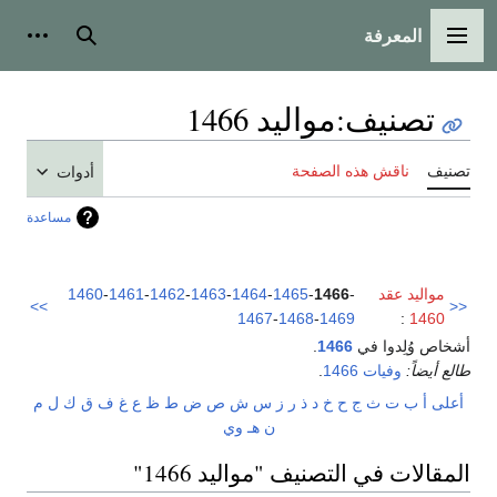
المعرفة
القائمة الرئيسية
بحث
أدوات
تصنيف
:
مواليد 1466
تصنيف
ناقش هذه الصفحة
أدوات
مساعدة
مواليد عقد
-
1466
-
1465
-
1464
-
1463
-
1462
-
1461
-
1460
>>
<<
1467
-
1468
-
1469
:
1460
أشخاص وُلِدوا في
1466
.
طالع أيضاً:
وفيات 1466
.
أعلى
أ
ب
ت
ث
ج
ح
خ
د
ذ
ر
ز
س
ش
ص
ض
ط
ظ
ع
غ
ف
ق
ك
ل
م
ن
هـ
و
ي
المقالات في التصنيف "مواليد 1466"