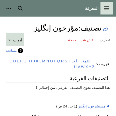
المعرفة
القائمة الرئيسية
بحث
أدوات
تصنيف
:
مؤرخون إنگليز
تصنيف
ناقش هذه الصفحة
أدوات
مساعدة
القمة
·
أ
ب
T
S
R
Q
P
O
N
M
L
K
J
I
H
G
F
E
D
C
فهرست:
U
V
W
X
Y
Z
التصنيفات الفرعية
هذا التصنيف يحوي التصنيف الفرعي، من إجمالي 1.
مستشرقون إنگليز
‏
(1 ت، 24 ص)