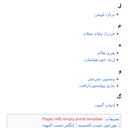
ل
برنارد لويس
م
فردرك وليام ميتلاند
ه
هنري هالام
إريك جون هولميارد
و
ونستون تشرشل
ماري وولستون‌كرافت
گ
إدوارد گيبون
تصنيفات
:
Pages with empty portal template
مؤرخون حسب الجنسية
إنگليز حسب المهنة