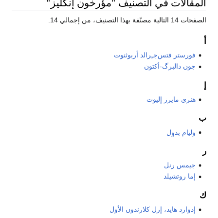
المقالات في التصنيف "مؤرخون إنگليز"
الصفحات 14 التالية مصنّفة بهذا التصنيف، من إجمالي 14.
أ
فورستر فتس‌جـِرالد أربوثنوت
جون دالبرگ-أكتون
إ
هنري مايرز إليوت
ب
وليام بدوِل
ر
جيمس رنل
إما روتشيلد
ك
إدوارد هايد، إرل كلارندون الأول