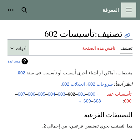
المعرفة
القائمة الرئيسية
بحث
أدوات
تصنيف
:
تأسيسات 602
تصنيف
ناقش هذه الصفحة
أدوات
مساعدة
منظمات، أماكن أو أشياء أخرى أُسست أو تأسست في سنة
602
.
انظر أيضاً:
طروحات 602
،
انحلالات 602
.
تأسيسات عقد
←
600
–
601
–
602
–
603
–
604
–
605
–
606
–
607
–
→
609
–
608
:
600
التصنيفات الفرعية
هذا التصنيف يحوي تصنيفين فرعيين، من إجمالي 2.
د