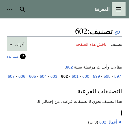
المعرفة
القائمة الرئيسية
بحث
أدوات
تصنيف
:
602
تصنيف
ناقش هذه الصفحة
أدوات
مساعدة
مقالات وأحداث مرتبطة بسنة
602
.
607
606
605
604
603
602
601
600
599
598
597
التصنيفات الفرعية
هذا التصنيف يحوي 8 تصنيفات فرعية، من إجمالي 8.
أ
أعمال 602
‏
(3 ت)