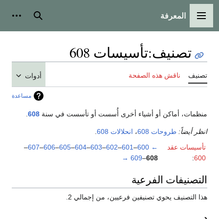
المعرفة
القائمة الرئيسية
بحث
أدوات
تصنيف
:
تأسيسات 608
تصنيف
ناقش هذه الصفحة
أدوات
مساعدة
منظمات، أماكن أو أشياء أخرى أُسست أو تأسست في سنة
608
.
انظر أيضاً:
طروحات 608
،
انحلالات 608
.
تأسيسات عقد
←
600
–
601
–
602
–
603
–
604
–
605
–
606
–
607
–
→
609
–
608
:
600
التصنيفات الفرعية
هذا التصنيف يحوي تصنيفين فرعيين، من إجمالي 2.
د