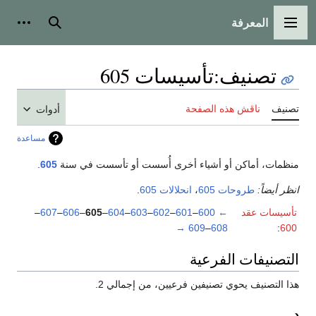
المعرفة
القائمة الرئيسية
بحث
أدوات
تصنيف
:
تأسيسات 605
تصنيف
ناقش هذه الصفحة
أدوات
مساعدة
منظمات، أماكن أو أشياء أخرى أُسست أو تأسست في سنة
605
.
انظر أيضاً:
طروحات 605
،
انحلالات 605
.
تأسيسات عقد
←
600
–
601
–
602
–
603
–
604
–
605
–
606
–
607
–
→
609
–
608
:
600
التصنيفات الفرعية
هذا التصنيف يحوي تصنيفين فرعيين، من إجمالي 2.
د