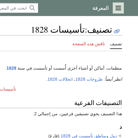
المعرفة
القائمة الرئيسية
تصنيف
:
تأسيسات 1828
تصنيف
ناقش هذه الصفحة
منظمات، أماكن أو أشياء أخرى أُسست أو تأسست في سنة
1828
.
انظر أيضاً:
طروحات 1828
،
انحلالات 1828
.
تأسيسات عق
التصنيفات الفرعية
هذا التصنيف يحوي تصنيفين فرعيين، من إجمالي 2.
د
دول ومناطق تأسست في 1828
‏
(فارغ)